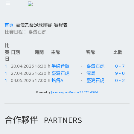
首頁
臺灣乙級足球聯賽
賽程表
比賽日程： 臺灣石虎
比
賽
日期
時間
主隊
客隊
比數
日
1
20.04.2025
16:30 h
半線蒼鷹
-
臺灣石虎
0 - 7
1
27.04.2025
16:30 h
臺灣石虎
-
灣島
9 - 0
1
04.05.2025
17:00 h
銘傳A
-
臺灣石虎
0 - 2
:: Powered by
JoomLeague
-
Version 2.0.47.2dd406d
::
合作夥伴 | PARTNERS