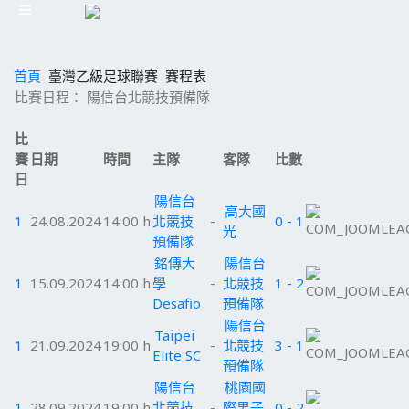
首頁
臺灣乙級足球聯賽
賽程表
比賽日程： 陽信台北競技預備隊
比
賽
日期
時間
主隊
客隊
比數
日
陽信台
高大國
1
24.08.2024
14:00 h
北競技
-
0 - 1
光
預備隊
銘傳大
陽信台
1
15.09.2024
14:00 h
學
-
北競技
1 - 2
Desafio
預備隊
陽信台
Taipei
1
21.09.2024
19:00 h
-
北競技
3 - 1
Elite SC
預備隊
陽信台
桃園國
1
28.09.2024
19:00 h
北競技
-
際男子
0 - 2