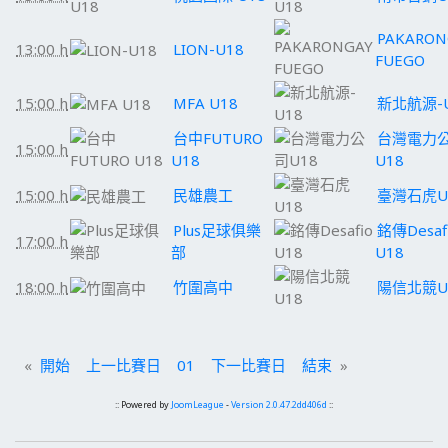
PAKARON
13:00 h
LION-U18
FUEGO
15:00 h
MFA U18
新北航源-
台中FUTURO
台灣電力
15:00 h
U18
U18
15:00 h
民雄農工
臺灣石虎U
Plus足球俱樂
銘傳Desaf
17:00 h
部
U18
18:00 h
竹圍高中
陽信北競U
«
開始
上一比賽日
01
下一比賽日
結束
»
:: Powered by
JoomLeague
-
Version 2.0.47.2dd406d
::