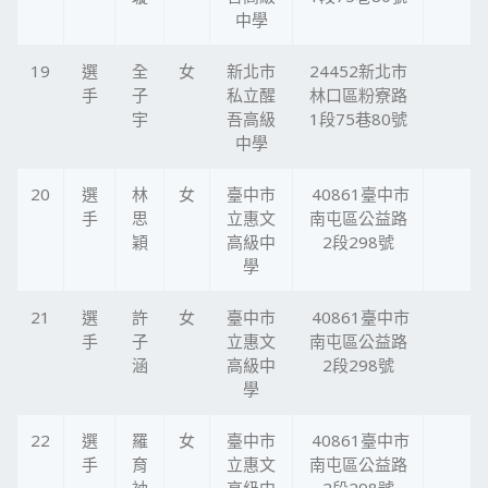
中學
19
選
全
女
新北市
24452新北市
手
子
私立醒
林口區粉寮路
宇
吾高級
1段75巷80號
中學
20
選
林
女
臺中市
40861臺中市
手
思
立惠文
南屯區公益路
穎
高級中
2段298號
學
21
選
許
女
臺中市
40861臺中市
手
子
立惠文
南屯區公益路
涵
高級中
2段298號
學
22
選
羅
女
臺中市
40861臺中市
手
育
立惠文
南屯區公益路