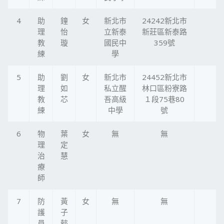
4
助
鐘
女
新北市
24242新北市
理
怡
立新泰
新莊區新泰路
教
璇
國民中
359號
練
學
5
助
劉
女
新北市
24452新北市
理
如
私立醒
林口區粉寮路
教
芯
吾高級
１段75巷80
練
中學
號
6
物
葉
女
無
無
理
定
治
慧
療
師
7
防
黃
女
無
無
護
子
員
懿