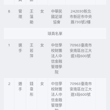
8
管
王
女
中華民
242030新北
理
薀
國足球
市新莊市中央
勛
協會
路730號2樓
球員名單
1
選
王
女
中信學
70963臺南市
手
若
校財團
安南區台江大
萍
法人中
道3段600號
信金融
管理學
院
2
選
錢
女
中信學
70963臺南市
手
韋
校財團
安南區台江大
彤
法人中
道3段600號
信金融
管理學