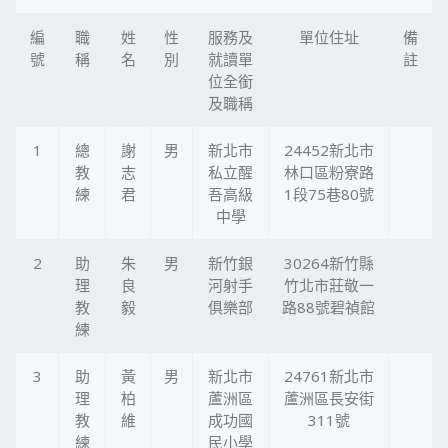
編
職
姓
性
服務及
單位住址
備
號
稱
名
別
就讀單
註
位全銜
及職稱
1
總
謝
男
新北市
24452新北市
教
志
私立醒
林口區粉寮路
練
君
吾高級
1段75巷80號
中學
2
助
朱
男
新竹銀
30264新竹縣
理
良
河射手
竹北市莊敬一
教
毅
俱樂部
路88號碧禎館
練
3
助
黃
男
新北市
24761新北市
理
柏
蘆洲區
蘆洲區長安街
教
維
成功國
311號
練
民小學