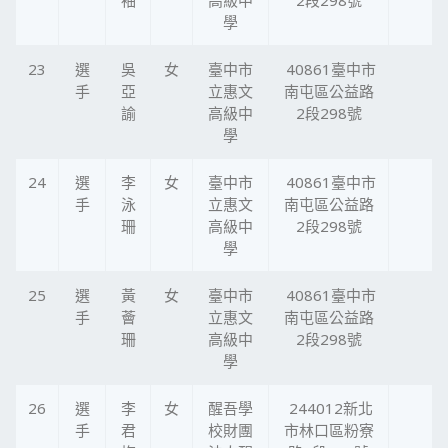
袖
高級中
2段298號
學
23
選
吳
女
臺中市
40861臺中市
手
亞
立惠文
南屯區公益路
諭
高級中
2段298號
學
24
選
李
女
臺中市
40861臺中市
手
泳
立惠文
南屯區公益路
珊
高級中
2段298號
學
25
選
黃
女
臺中市
40861臺中市
手
薈
立惠文
南屯區公益路
珊
高級中
2段298號
學
26
選
李
女
醒吾學
244012新北
手
君
校財團
市林口區粉寮