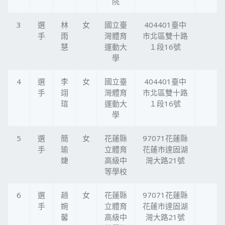
院
3
選
林
女
國立臺
404401臺中
手
雨
灣體育
市北區雙十路
慧
運動大
１段16號
學
4
選
李
女
國立臺
404401臺中
手
翊
灣體育
市北區雙十路
瑄
運動大
１段16號
學
5
選
簡
女
花蓮縣
97071花蓮縣
手
瑜
立體育
花蓮市達固湖
婕
高級中
灣大路21號
等學校
6
選
趙
女
花蓮縣
97071花蓮縣
手
婉
立體育
花蓮市達固湖
馨
高級中
灣大路21號