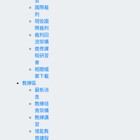
習
國際裁
判
現役國
際裁判
裁判回
流架構
進修課
程研習
會
相關檔
案下載
教練區
最新消
息
教練培
育架構
教練講
習
增能教
育課程