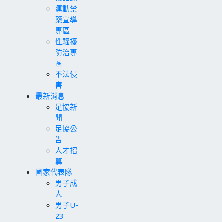
運動禁
藥宣導
專區
性騷擾
防治專
區
不法侵
害
最新消息
足協新
聞
足協公
告
人才招
募
國家代表隊
男子成
人
男子U-
23