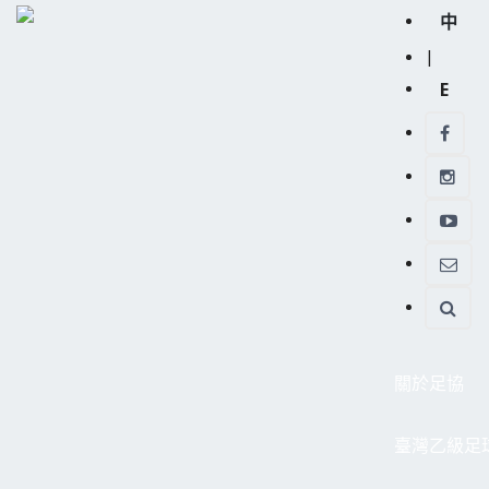
中
|
E
關於足協
臺灣乙級足