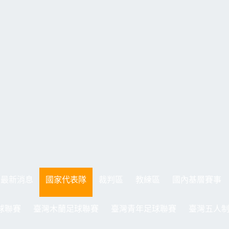
最新消息
國家代表隊
裁判區
教練區
國內基層賽事
球聯賽
臺灣木蘭足球聯賽
臺灣青年足球聯賽
臺灣五人