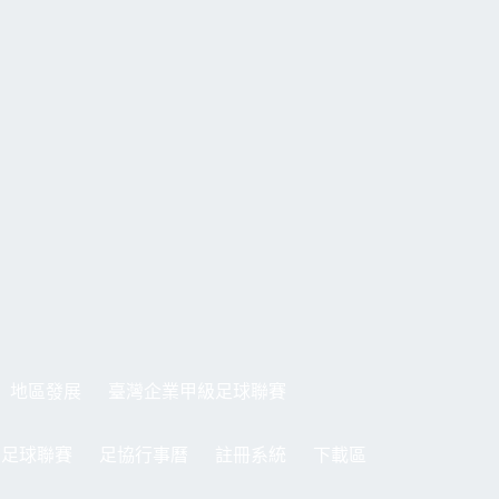
地區發展
臺灣企業甲級足球聯賽
制足球聯賽
足協行事曆
註冊系統
下載區