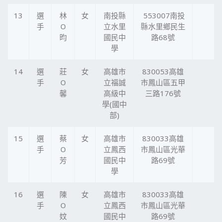
13
選
林
女
南投縣
553007南投
手
O
立水里
縣水里鄉民生
昀
國民中
路68號
學
14
選
莊
女
高雄市
830053高雄
手
O
立福誠
市鳳山區五甲
馨
高級中
三路176號
學(國中
部)
15
選
蔡
女
高雄市
830033高雄
手
O
立鳳西
市鳳山區光華
芳
國民中
路69號
學
16
選
陳
女
高雄市
830033高雄
手
O
立鳳西
市鳳山區光華
妏
國民中
路69號