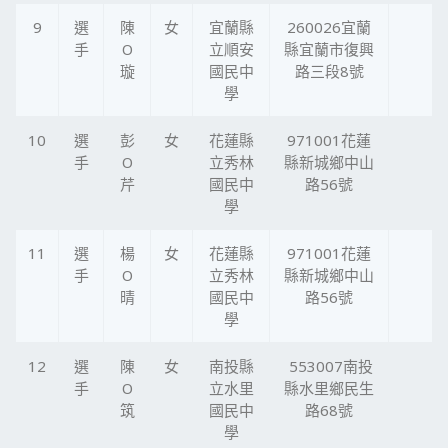
9
選
陳
女
宜蘭縣
260026宜蘭
手
O
立順安
縣宜蘭市復興
璇
國民中
路三段8號
學
10
選
彭
女
花蓮縣
971001花蓮
手
O
立秀林
縣新城鄉中山
芹
國民中
路56號
學
11
選
楊
女
花蓮縣
971001花蓮
手
O
立秀林
縣新城鄉中山
晴
國民中
路56號
學
12
選
陳
女
南投縣
553007南投
手
O
立水里
縣水里鄉民生
筑
國民中
路68號
學