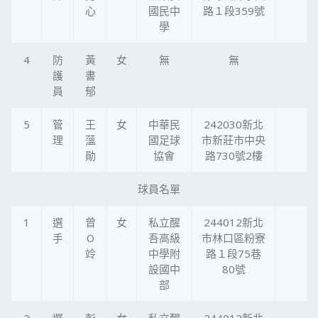
心
國民中
路１段359號
學
4
防
黃
女
無
無
護
書
員
郁
5
管
王
女
中華民
242030新北
理
薀
國足球
市新莊市中央
勛
協會
路730號2樓
球員名單
1
選
曾
女
私立醒
244012新北
手
O
吾高級
市林口區粉寮
竛
中學附
路１段75巷
設國中
80號
部