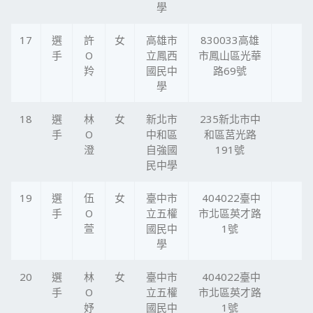
學
17
選
許
女
高雄市
830033高雄
手
O
立鳳西
市鳳山區光華
羚
國民中
路69號
學
18
選
林
女
新北市
235新北市中
手
O
中和區
和區莒光路
澄
自強國
191號
民中學
19
選
伍
女
臺中市
404022臺中
手
O
立五權
市北區英才路
萱
國民中
1號
學
20
選
林
女
臺中市
404022臺中
手
O
立五權
市北區英才路
妤
國民中
1號