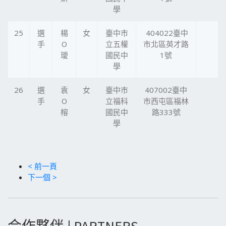
學
25
選
楊
女
臺中市
404022臺中
手
O
立五權
市北區英才路
璦
國民中
1號
學
26
選
袁
女
臺中市
407002臺中
手
O
立福科
市西屯區福林
榕
國民中
路333號
學
< 前一頁
下一個 >