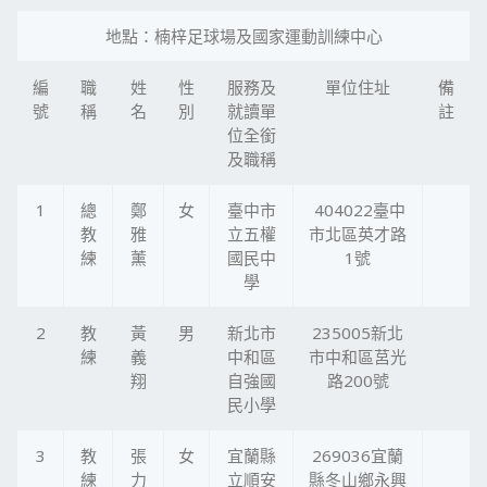
地點：楠梓足球場及國家運動訓練中心
編
職
姓
性
服務及
單位住址
備
號
稱
名
別
就讀單
註
位全銜
及職稱
1
總
鄭
女
臺中市
404022臺中
教
雅
立五權
市北區英才路
練
薰
國民中
1號
學
2
教
黃
男
新北市
235005新北
練
義
中和區
市中和區莒光
翔
自強國
路200號
民小學
3
教
張
女
宜蘭縣
269036宜蘭
練
力
立順安
縣冬山鄉永興