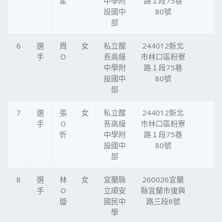
星
中學附
路１段75巷
設國中
80號
部
6
選
周
女
私立醒
244012新北
手
O
吾高級
市林口區粉寮
中學附
路１段75巷
設國中
80號
部
7
選
張
女
私立醒
244012新北
手
O
吾高級
市林口區粉寮
忻
中學附
路１段75巷
設國中
80號
部
8
選
林
女
宜蘭縣
260026宜蘭
手
O
立順安
縣宜蘭市復興
璇
國民中
路三段8號
學