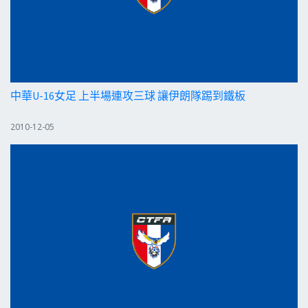
中華U-16女足 上半場連攻三球 讓伊朗隊踢到鐵板
2010-12-05