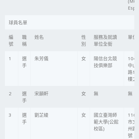
(Murc
Espa
球員名單
編
職
姓名
性
服務及就讀
單位
號
稱
別
單位全銜
1
選
朱芳儀
女
陽信台北競
104
手
技俱樂部
中山
路12
樓之
2
選
宋韻軒
女
無
無
手
3
選
劉芷綾
女
國立臺灣師
116
手
範大學(公館
市文
校區)
州路
號