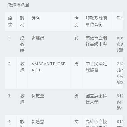
教練團名單
編
職
姓名
性
服務及就讀
單位
號
稱
別
單位全銜
1
總
謝麗娟
女
高雄市立瑞
806
教
祥高級中學
市前
練
超路
2
教
AMARANTE,JOSE-
男
中華民國足
242
練
ADIL
球協會
北市
中央路
號2
3
教
何啟聖
男
國立屏東科
912
練
技大學
內埔
路1
4
教
郭慈慧
女
高雄市立後
811