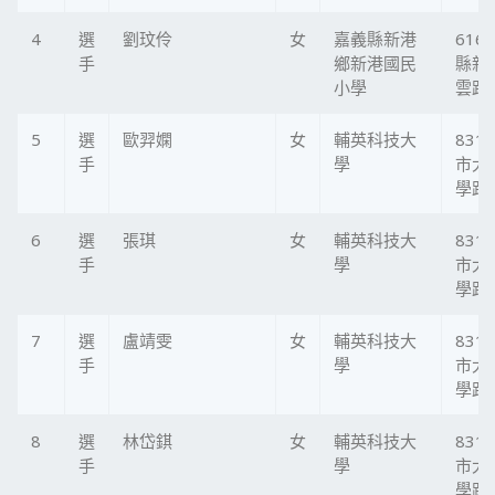
4
選
劉玟伶
女
嘉義縣新港
616
手
鄉新港國民
縣新
小學
雲路1
5
選
歐羿嫻
女
輔英科技大
831
手
學
市大
學路1
6
選
張琪
女
輔英科技大
831
手
學
市大
學路1
7
選
盧靖雯
女
輔英科技大
831
手
學
市大
學路1
8
選
林岱錤
女
輔英科技大
831
手
學
市大
學路1