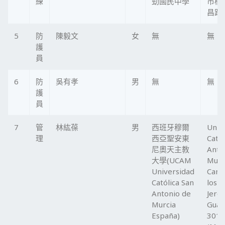
練
勁國民中學
市楠
昌路1
5
防
陳毅文
女
無
無
護
員
6
防
吳有孝
男
無
無
護
員
7
管
林紘葆
男
西班牙穆爾
Univ
理
西亞聖安東
Catól
尼奧天主教
Anto
大學(UCAM
Murc
Universidad
Camp
Católica San
los
Antonio de
Jeró
Murcia
Guad
España)
3010