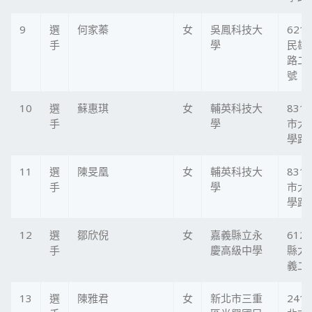
9
選
何家蓁
女
吳鳳科技大
621
手
學
民雄
路二段
號
10
選
蘇惠琪
女
輔英科技大
831
手
學
市大
學路1
11
選
陳旻凰
女
輔英科技大
831
手
學
市大
學路1
12
選
鄒欣倪
女
嘉義縣立永
612
手
慶高級中學
縣太
義二
13
選
陳雅君
女
新北市三重
241