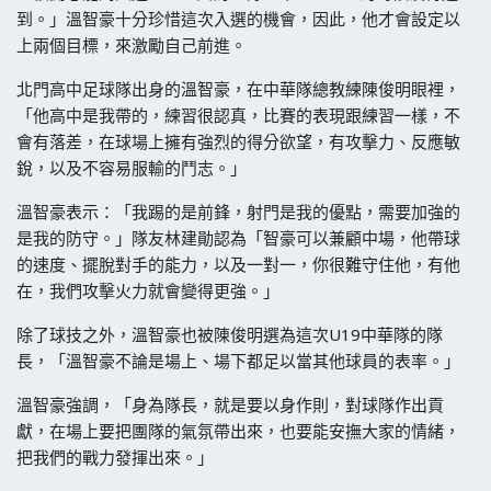
到。」溫智豪十分珍惜這次入選的機會，因此，他才會設定以
上兩個目標，來激勵自己前進。
北門高中足球隊出身的溫智豪，在中華隊總教練陳俊明眼裡，
「他高中是我帶的，練習很認真，比賽的表現跟練習一樣，不
會有落差，在球場上擁有強烈的得分欲望，有攻擊力、反應敏
銳，以及不容易服輸的鬥志。」
溫智豪表示：「我踢的是前鋒，射門是我的優點，需要加強的
是我的防守。」隊友林建勛認為「智豪可以兼顧中場，他帶球
的速度、擺脫對手的能力，以及一對一，你很難守住他，有他
在，我們攻擊火力就會變得更強。」
除了球技之外，溫智豪也被陳俊明選為這次U19中華隊的隊
長，「溫智豪不論是場上、場下都足以當其他球員的表率。」
溫智豪強調，「身為隊長，就是要以身作則，對球隊作出貢
獻，在場上要把團隊的氣氛帶出來，也要能安撫大家的情緒，
把我們的戰力發揮出來。」