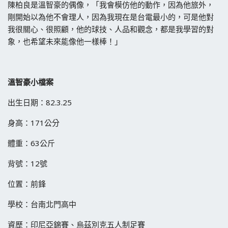
陳柏良是溫智豪的偶像，「我會模仿他的動作，因為他旅外，
剛開始以為他不會理人，因為我現在是台電最小的，可是他對
我很關心、很照顧，他的球技、人品和觀念，都是我學習的對
象，也希望未來能像他一樣棒！」
溫智
豪小檔案
出生日期：82.3.25
身高：171公分
體重：63公斤
背號：12號
位置：前鋒
學校：台南北門高中
資歷：印尼亞錦賽、烏茲別克五人制足賽