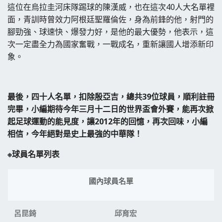
這位在烏拉圭河床隊踢球的陳漢威，也在這次40人大名單裡
面，青訓時曾效力阿根廷聖羅倫佐，身為前鋒的他，射門的
腳勁強、球速快、爆發力好，是他的最大優勢，他表示，這
次一定盡全力為國家奮戰，一戰成名，重新讓國人增添新印
象。
最後，四十人名單，扣除殷亞吉，總共39
位球員，順利註冊
完畢，小編期待今年三月十二日的世界盃會外賽，能再次掀
起足球運動的能見度，讓2012
年的回憶，再次回味，小編
相信，今年絕對是史上最強的中華隊！
※球員名單列表
國內球員名單
呂昆錡
邱育宏