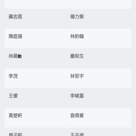
羅志恩
楊力衡
陳庭揚
林約翰
林建
嚴和生
勛
李茂
林哲宇
王睿
李峻嘉
黃楚軒
翁偉賓
周子軒
王品澔