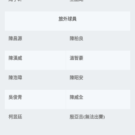
旅外球員
陳昌源
陳柏良
陳漢威
溫智豪
陳浩瑋
陳昭安
吳俊青
陳威全
柯昱廷
殷亞吉(
無法出賽)