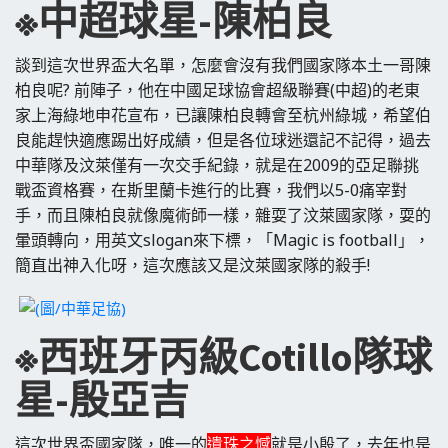
※中超球星-
陳柏良
談到這次世界盃大名單，怎麼會沒有我們國家隊本土一哥陳
柏良呢? 前陣子，他在中國足球協會超級聯賽(中超)的老東
家上海綠地申花宣布，已讓陳柏良轉會至杭州綠城，希望伯
良能趕快適應踢出好成績，但是各位球迷還記不記得，過去
中華隊及汶萊僅有一次交手紀錄，就是在2009的亞足聯挑
戰盃資格賽，在斯里蘭卡進行的比賽，我們以5-0痛宰對
手，而且陳柏良就像魔術師一樣，雜耍了汶萊國家隊，耍的
暈頭轉向，用英文slogan來下標，「Magic is football」，
簡直出神入化呀，這次應該又是汶萊國家隊的殺手!
※西班牙丙級Cotillo隊球
星-殷亞吉
這次世界盃國家隊，唯一的
遺珠之憾
就是小殷了，去年也是