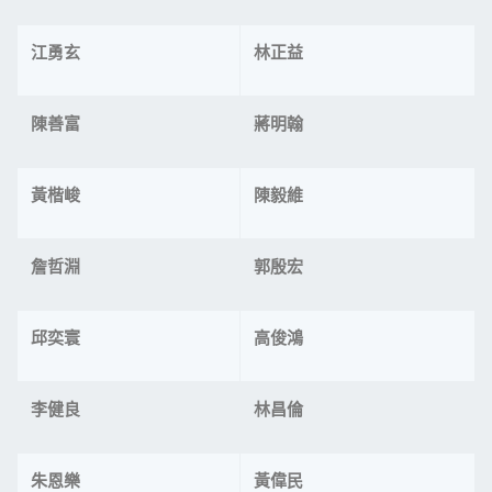
江勇玄
林正益
陳善富
蔣明翰
黃楷峻
陳毅維
詹哲淵
郭殷宏
邱奕寰
高俊鴻
李健良
林昌倫
朱恩樂
黃偉民