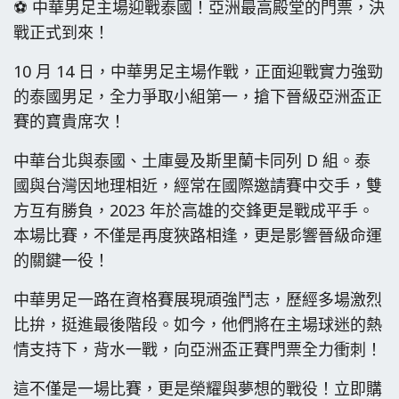
⚽ 中華男足主場迎戰泰國！亞洲最高殿堂的門票，決
戰正式到來！
10 月 14 日，中華男足主場作戰，正面迎戰實力強勁
的泰國男足，全力爭取小組第一，搶下晉級亞洲盃正
賽的寶貴席次！
中華台北與泰國、土庫曼及斯里蘭卡同列 D 組。泰
國與台灣因地理相近，經常在國際邀請賽中交手，雙
方互有勝負，2023 年於高雄的交鋒更是戰成平手。
本場比賽，不僅是再度狹路相逢，更是影響晉級命運
的關鍵一役！
中華男足一路在資格賽展現頑強鬥志，歷經多場激烈
比拚，挺進最後階段。如今，他們將在主場球迷的熱
情支持下，背水一戰，向亞洲盃正賽門票全力衝刺！
這不僅是一場比賽，更是榮耀與夢想的戰役！立即購