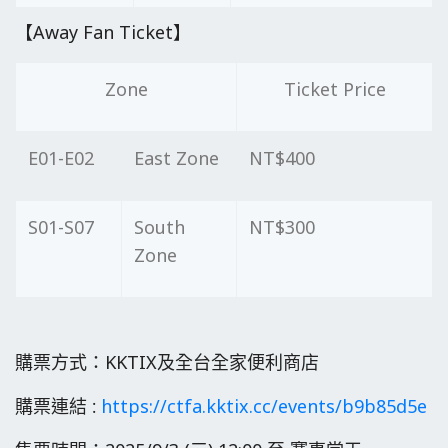
【Away Fan Ticket】
Zone
Ticket Price
E01-E02
East Zone
NT$400
S01-S07
South
NT$300
Zone
購票方式：KKTIX及全台全家便利商店
購票連結
https://ctfa.kktix.cc/events/b9b85d5e
：