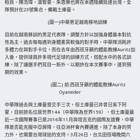
柏良、陳浩瑋、溫智豪、朱恩樂也將在本週陸續抵達台灣，全
隊預計在23號集合，備戰土庫曼。
(圖一)中華男足越南移地訓練
目前在越南移訓的男足代表隊，調整方針以加強身體基本對抗
性為主，過去每每遇到身體素質較強的對手時，中華隊消耗許
多體力在與對手卡位，而在去年由西班牙籍的體能教練Auritz加
入後，提供球員許多現代足球的訓練方式，搭配水中的各式訓
練，除了讓選手們耳目一新外，以期許在本次賽事中，達到預
期的效果。
(圖二) 前:西班牙籍的體能教練Auritz
Oyaneder
中華隊過去與土庫曼曾交手三次，但土庫曼已非昔日吳下阿
蒙，目前排名位居世界144（中華隊為世界159），但土庫曼最
近一次國際賽事已是2016年11月與塔吉克的國際友誼賽，中華
隊是否能克服中亞屏障，往亞洲杯會內賽邁進，除了本身的努
力外，也需要台灣球迷的支持。3月26日，台北田徑場晚間六