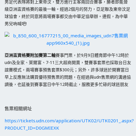
男足代表隊將對上東帝汶，雙方進行主客兩回合賽事，勝者即能晉
級亞洲盃資格賽的最後一輪。經過2個月的努力，亞足聯及東帝汶足
球協會，終於同意將兩場賽事都交由中華足協舉辦。連假，為中華
男兒吶喊吧!
亞洲盃資格賽附加賽第二輪
賽事門票，於9月9日體育節中午12時於
udn及全家、萊爾富、7-11三大超商開賣，雙賽事套票也採取台日友
誼賽模式，兩場賽事預售套票$300元；另外，許多球迷於開賽當日
早上反應無法購買優待預售票的問題，在經過與udn售票網的溝通協
調後，也延後到賽事當日中午12時截止，服務更多忙碌的球迷朋友
售票相關網址
https://tickets.udn.com/application/UTK02/UTK0201_.aspx?
PRODUCT_ID=D0GMIEXK