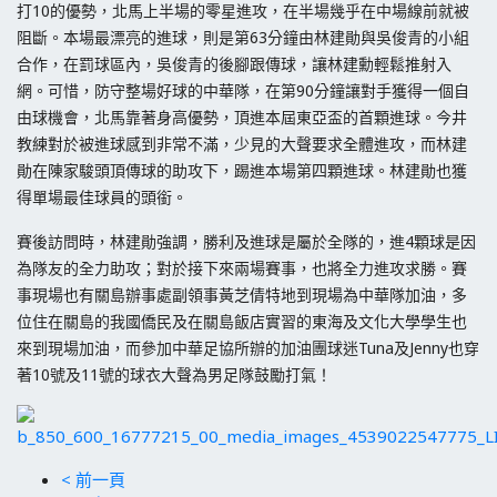
打10的優勢，北馬上半場的零星進攻，在半場幾乎在中場線前就被
阻斷。本場最漂亮的進球，則是第63分鐘由林建勛與吳俊青的小組
合作，在罰球區內，吳俊青的後腳跟傳球，讓林建勳輕鬆推射入
網。可惜，防守整場好球的中華隊，在第90分鐘讓對手獲得一個自
由球機會，北馬靠著身高優勢，頂進本屆東亞盃的首顆進球。今井
教練對於被進球感到非常不滿，少見的大聲要求全體進攻，而林建
勛在陳家駿頭頂傳球的助攻下，踢進本場第四顆進球。林建勛也獲
得單場最佳球員的頭銜。
賽後訪問時，林建勛強調，勝利及進球是屬於全隊的，進4顆球是因
為隊友的全力助攻；對於接下來兩場賽事，也將全力進攻求勝。賽
事現場也有關島辦事處副領事黃芝倩特地到現場為中華隊加油，多
位住在關島的我國僑民及在關島飯店實習的東海及文化大學學生也
來到現場加油，而參加中華足協所辦的加油團球迷Tuna及Jenny也穿
著10號及11號的球衣大聲為男足隊鼓勵打氣！
< 前一頁