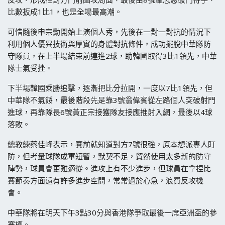
比數扳成1比1，也是全場最高潮。
可惜隨後申宗勳開始上演個人秀，先後在一對一對抗的情況下
利用個人優異技術與厚實的身體對抗條件，成功擺脫中華隊防
守隊員，在上半場結束前連進2球，助韓國取得3比1領先，中華
隊士氣受挫。
下半場韓國乘勝追擊，逐漸把比分拉開，一度以7比1領先，但
中華隊不氣餒，最後階段先是靠3號翁偉賓從左路個人突破射門
進球，再靠隊長6號黃正宗接獲隊友接應推射入網，最後以4球
落敗。
總教練蔡佳峰表示，賽前就知道對方7號很強，原本想派專人盯
防，但考量球隊成軍短暫，默契不足，貿然使用太多新的防守
陣勢，球員會更難適從。進攻上有不少進步，但球員在拿捏比
賽節奏方面還有許多進步空間，常常過於心急，浪費反攻機
會。
中華隊將在明天下午3點30分與香港隊爭取最後一席亞洲盃的參
賽權。