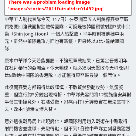
There was a problem loading image
'images/stories/2011futsal/dsc01492.jpg'
中華五人制代表隊今天（17日）在亞洲盃五人制錦標賽東亞區
資格賽四強戰面對勁敵韓國隊，可說是被韓國頭號射腳7號申宗
勳（Shin Jong Hoon）一個人給擊敗，平手時刻被他獨中兩
元，雖然中華隊進攻方面也有斬獲，但最終以3比7輸給韓國
隊。
原本中華隊今天若能獲勝，不論冠軍戰結果，已篤定晉級明年
在杜拜舉行的亞洲盃。今天輸球，就必須明天擊敗今天稍晚以1
比8敗給中國隊的香港隊，才能獲得東亞區最後一個席位。
此役開賽雙方都踢得比較謹慎，不敢貿然發動攻勢，氣氛凝
重。但進行約5分鐘出現轉折，中華隊先發門將12號施信安與對
手發生衝撞意外，右膝受傷，忍痛再打1分鐘後實在無法堅持下
去，改由1號潘文傑入替。
意外過後戰局馬上出現變化，韓國隊利用切入戰術在中路取得
射門機會並進球，先馳得點，但不到1分鐘中華隊立刻發動猛烈
反攻，形成在對方門前圍攻局面，最後由8號羅志恩破門得手，