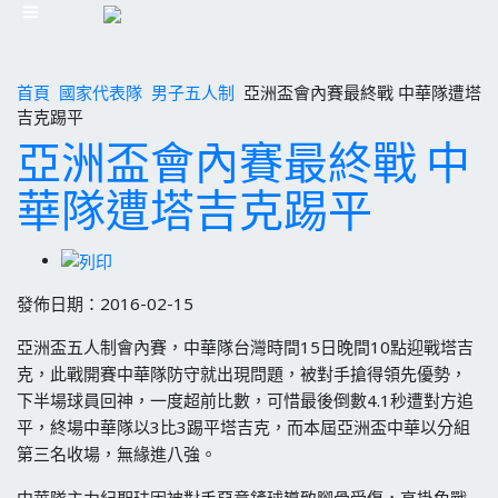
首頁
國家代表隊
男子五人制
亞洲盃會內賽最終戰 中華隊遭塔
吉克踢平
亞洲盃會內賽最終戰 中
華隊遭塔吉克踢平
發佈日期：2016-02-15
亞洲盃五人制會內賽，中華隊台灣時間15日晚間10點迎戰塔吉
克，此戰開賽中華隊防守就出現問題，被對手搶得領先優勢，
下半場球員回神，一度超前比數，可惜最後倒數4.1秒遭對方追
平，終場中華隊以3比3踢平塔吉克，而本屆亞洲盃中華以分組
第三名收場，無緣進八強。
中華隊主力紀聖珐因被對手惡意鏟球導致腳骨受傷，高掛免戰