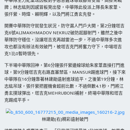
牌；林志紘則因感冒板凳出發，中華隊此役派上隊長朱家葦、
張仟縈、時煒、賴明輝，以及門將江勇玄先發。
開賽中華隊防守就發生狀況，防守漏人門戶大開，第2分鐘塔吉
克6號ALIMAKHMADOV NEKRUZ破防起腳射門，雖然之後中
華隊防守穩住，沒讓塔吉克再越雷池一步，不過中華隊多次進
攻也都沒有辦法有效破門，被塔吉克門將奮力守下，中場塔吉
克1比0暫時領先。
下半場中華隊回神，第6分鐘張仟縈邊線球給朱家葦直接打門進
球，第9分鐘塔吉克右路直塞禁區，MANSUR踢進球門，接下來
中華隊在16分鐘靠著林建勛遠射進球追平，之後第19分鐘，林
志紘吊球，張仟縈把握機會超前比數，不過倒數4.1秒，門將江
勇玄撲球彈出，塔吉克MEHRUBONI補射，終場中華隊和塔吉
克踢成平手。
林建勛(右)精彩遠射破門