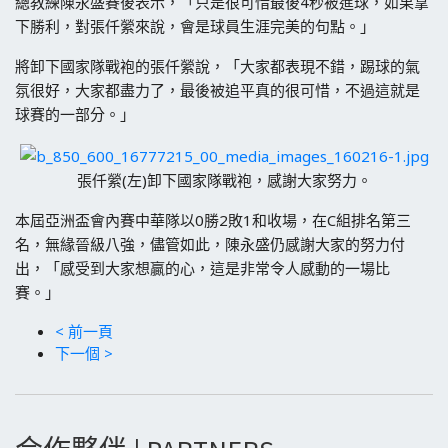
總教練陳永盛賽後表示，「只是很可惜最後4秒被進球，如果拿
下勝利，對張仟縈來說，會是球員生涯完美的句點。」
將卸下國家隊戰袍的張仟縈說，「大家都表現不錯，踢球的氣
氛很好，大家都盡力了，最後被追平真的很可惜，不過這就是
球賽的一部分。」
張仟縈(左)卸下國家隊戰袍，感謝大家努力。
本屆亞洲盃會內賽中華隊以0勝2敗1和收場，在C組排名第三
名，無緣晉級八強，儘管如此，陳永盛仍感謝大家的努力付
出，「感受到大家想贏的心，這是非常令人感動的一場比
賽。」
< 前一頁
下一個 >