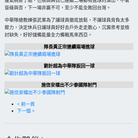
晉級與否，下一場非贏不可，至少不能全敗回台灣。
中華隊總教練張武業為了讓球員徹底放鬆，不讓球員背負太多
壓力，決定休兵日讓球員好好去戶外走走散心，沉澱思考並檢
討缺失，好好儲備能量全力備戰馬來西亞。
隊長黃正宗連續兩場進球
劉計超為中華隊扳回一球
施信安檔出不少泰國隊射門
< 前一頁
下一個 >