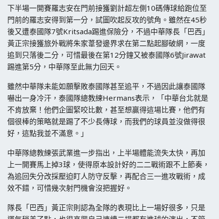
下半場一開賽羅志安在門前接獲劉計超左側10碼傳球給跑位至
門前的羅志安得到第一分，試圖吹起反攻的號角。雖然在45秒
後又遭泰國隊7號Kritsada踢進保險分，不過中華隊長「巴西」
黃正宗接獲旅外戰將朱家葦發邊界求在第二點起腳破網，一度
追到只落後二分，可惜最後在第12分鐘又被泰國隊6號Jirawat
踢進第5分，中華隊至此無力回天。
雖然中華隊未能如願擊敗泰國隊甚至追平，不過因此讓泰國隊
嚇出一身冷汗，泰國隊總教練Hermans表示，「中華台北就是
不肯放棄！他們企圖緊咬比數，甚至想贏得這場比賽，他們有
個很棒的策略就是踢了不少長傳球，而我們的球員並沒做得很
好，這點我並不滿意。」
中華隊總教練張武業進一步指出，上半場體能流失太快，再加
上一開賽馬上掉3球，使得原本設計好的二二戰術跟不上節奏，
為追回失分改採壓迫盯人防守反擊，再配合三一進攻戰術，成
效不錯，可惜幾次射門機會沒把握好。
隊長「巴西」黃正宗則認為全隊的表現比上一場好很多，只是
運氣稍差了點，也很高興自己連續二場都有進球的演出，不管