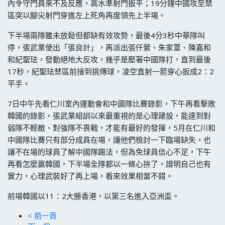
內令守門員來不及反應，高水準射門扳平；19分鐘中國攻至禁
區突以腳尖射門穿進左上死角再度領先上半場。
下半場兩隊雖未放鬆但都缺有效攻勢，最後4分3秒中華隊叫
停，張武業使出「張良計」，再派出張仟縈、朱家葦、陳嘉和
和紀聖珐，發動絕地大反攻，幾乎是壓著中國隊打，直到最後
17秒，紀聖珐禁區前接到挑傳球，凌空直射一箭穿心扳成2：2
平手。
7日中午先看仁川室內運動會和中國隊比賽錄影，下午再看擊敗
韓國的錄影，張武業組訓以來最重視的是心理建設，能達到對
弱隊不輕敵、對強隊不畏戰，才能有最好的發揮，5月在仁川和
中國隊比賽只有部分成員在場，讓他們檢討一下臨場缺失，也
讓不在場的球員了解中國隊踢法，但為免球員信心不足，下午
再看怎麼贏韓國，下半場全隊都以一條心拚了，證明自己也有
實力，心理武裝好了再上場，看來效果相當不錯。
前場韓國以11：2大勝香港，以第三名進入亞洲盃。
< 前一頁