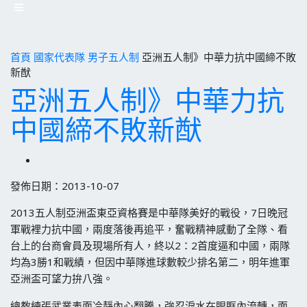
首頁
國家代表隊
男子五人制
亞洲五人制》中華力抗中國締不敗
新猷
亞洲五人制》中華力抗
中國締不敗新猷
發佈日期：2013-10-07
2013五人制亞洲盃東亞資格賽是中華隊美好的戰役，7日晚冠
軍戰裡力抗中國，兩度落後再追平，奮戰精神感動了全隊、看
台上的台商會員及現場所有人，終以2：2首度逼和中國，兩隊
均為3勝1和戰績，但因中華隊進球數較少排名第二，明年進軍
亞洲盃可望力拚八強。
總教練張武業表面冷靜內心翻騰，強忍淚水在眼眶內流轉，面