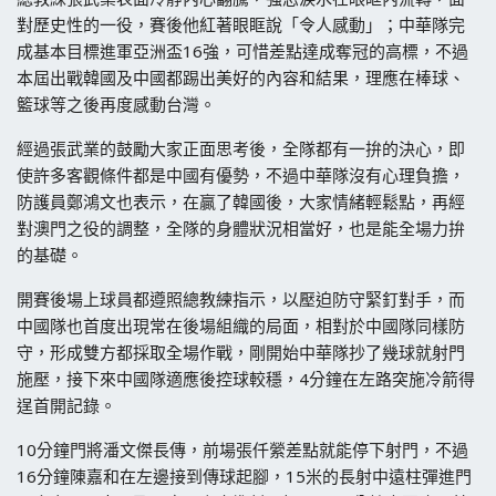
對歷史性的一役，賽後他紅著眼眶說「令人感動」；中華隊完
成基本目標進軍亞洲盃16強，可惜差點達成奪冠的高標，不過
本屆出戰韓國及中國都踢出美好的內容和結果，理應在棒球、
籃球等之後再度感動台灣。
經過張武業的鼓勵大家正面思考後，全隊都有一拚的決心，即
使許多客觀條件都是中國有優勢，不過中華隊沒有心理負擔，
防護員鄭鴻文也表示，在贏了韓國後，大家情緒輕鬆點，再經
對澳門之役的調整，全隊的身體狀況相當好，也是能全場力拚
的基礎。
開賽後場上球員都遵照總教練指示，以壓迫防守緊釘對手，而
中國隊也首度出現常在後場組織的局面，相對於中國隊同樣防
守，形成雙方都採取全場作戰，剛開始中華隊抄了幾球就射門
施壓，接下來中國隊適應後控球較穩，4分鐘在左路突施冷箭得
逞首開記錄。
10分鐘門將潘文傑長傳，前場張仟縈差點就能停下射門，不過
16分鐘陳嘉和在左邊接到傳球起腳，15米的長射中遠柱彈進門