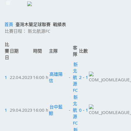
首頁
臺灣木蘭足球聯賽
戰績表
比賽日程： 新北航源FC
比
客
賽
日期
時間
主隊
比數
隊
日
新
北
高雄陽
1
22.04.2023
16:00 h
-
航
2 - 1
信
源
FC
新
北
台中藍
1
29.04.2023
16:00 h
-
航
0 - 1
鯨
源
FC
新