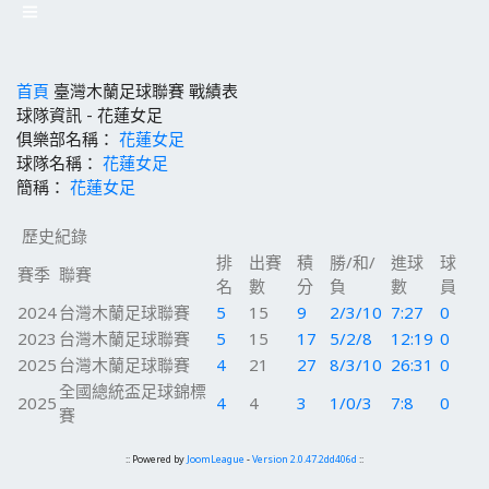
首頁
臺灣木蘭足球聯賽
戰績表
球隊資訊 - 花蓮女足
俱樂部名稱：
花蓮女足
球隊名稱：
花蓮女足
簡稱：
花蓮女足
歷史紀錄
排
出賽
積
勝/和/
進球
球
賽季
聯賽
名
數
分
負
數
員
2024
台灣木蘭足球聯賽
5
15
9
2/3/10
7:27
0
2023
台灣木蘭足球聯賽
5
15
17
5/2/8
12:19
0
2025
台灣木蘭足球聯賽
4
21
27
8/3/10
26:31
0
全國總統盃足球錦標
2025
4
4
3
1/0/3
7:8
0
賽
:: Powered by
JoomLeague
-
Version 2.0.47.2dd406d
::