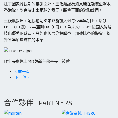
除了國家隊長期的集訓之外，王筱薰認為如果能在龍騰盃擊敗
香港隊，對台灣未來足球的發展，將會正面的激勵效用。
王筱薰指出，足協也期望未來能擴大到青少年集訓上，培訓
U13（13歲）、甚至到U8（8歲），為未來8、9年後國家隊培
植出優秀的球員，另外也規畫分齡聯賽，加強比賽的機會，提
升各年齡層球員的水準。
理事長盧崑山(右)與新任秘書長王筱薰
< 前一頁
下一個 >
合作夥伴 | PARTNERS