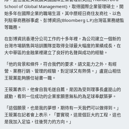
School of Global Management)，取得國際企業管理碩士，開
始多年在國際企業的職場生涯，其中歷經日商住友商社、以色
列駐華商務辦事處、彭博資訊(Bloomberg L.P.)台灣區業務總監
等職務。
在彭博資訊香港分公司工作的十多年裡，為公司建立一個新的
台灣市場銷售與培訓團隊並取得全球最大幅度的業績成長，在
大中華區的金融業裡建立了良好的名聲與成功的經驗。
「他的背景和條件，符合我們的要求，語文能力之外，有經
營、業務行銷、管理的經驗，對足球又有熱情。」盧崑山相信
王筱薰能夠勝任祕書一職。
王筱薰表示，他會自我毛遂自薦，是因為受到理事長盧崑山的
感動，看到一位成功的企業家願意無私的為足球奉獻築夢。
「這個願景，也是我的夢想，期待有一天我們可以做得到。」
王筱薰在記者會上表示，「要實現，這是個巨大的工程，這也
是我加入足協，往後努力的方向。」