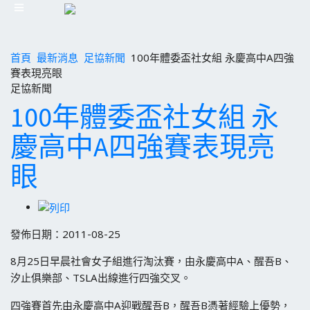
首頁
最新消息
足協新聞
100年體委盃社女組 永慶高中A四強
賽表現亮眼
足協新聞
100年體委盃社女組 永
慶高中A四強賽表現亮
眼
發佈日期：2011-08-25
8月25日早晨社會女子組進行淘汰賽，由永慶高中A、醒吾B、
汐止俱樂部、TSLA出線進行四強交叉。
四強賽首先由永慶高中A迎戰醒吾B，醒吾B憑著經驗上優勢，