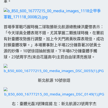
軍。
首場季軍戰巧握時機二球取勝新北航源總教練洪慶懷表示：
「今天球員全體表現不錯，尤其掌握二顆進球時機，在賽前
有針臺體攻勢進行調整，加上今天門將黃秋霖表現佳，成功
封鎖臺體攻擊。」本場賽事對上半場22分鐘靠著20號黃士
源的妙傳，10號徐翊抽射進球，下半場67分鐘臺體手觸
球，23號周宇杰(來自花蓮高中)主罰自由球漂亮進球。
新北航源 10號徐翊
右：臺體光磊3號陳庭揚 左：新北航源23號周宇杰