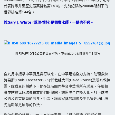
代表隊攀升至歷史最高排名第143名，先前紀錄為2006年所創下的
世界排名第144名。
說
Gary J. White (
蓋瑞
·
懷特)是個魔法師，一點也不過。
圖 FIFA在10/16公告的世界排名，中華台北代表隊攀升至143名
自九月中接掌中華男足兵符以來，在中華足協全力支持、助理教練
路易斯(Louis Lancaster)、守門教練大衛(David Rouse)及所有教練
團、隊職員的輔助下，他在短時間內整合中華隊所有球員，仔細觀
察並誘導每個球員釋放他們的優點，讓團隊合作極大化。訂下球隊
公約及約束球員的飲食、行為，讓國家隊的訓練及生活管理均比照
先進職業足球隊的作法。
對於帶隊的哲學，Gary J. White表示：「
藉由踢出「性感的足