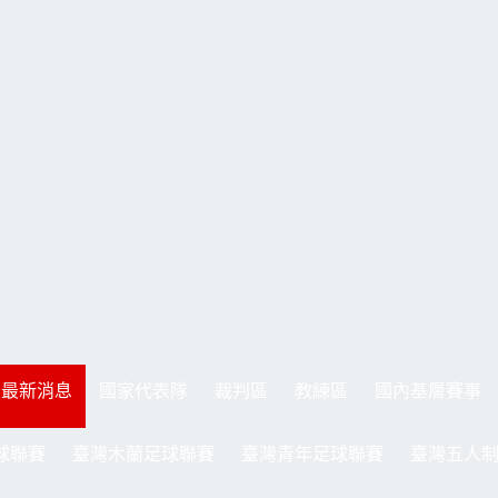
最新消息
國家代表隊
裁判區
教練區
國內基層賽事
球聯賽
臺灣木蘭足球聯賽
臺灣青年足球聯賽
臺灣五人