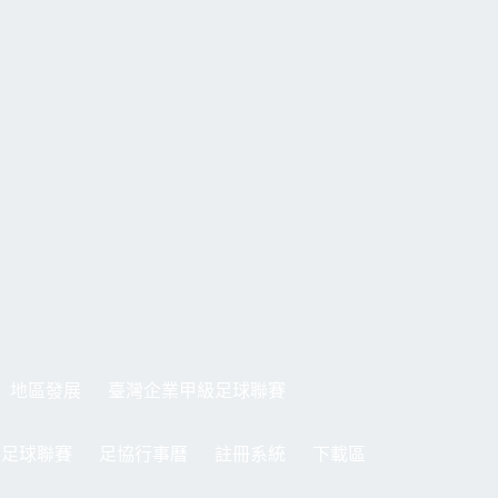
地區發展
臺灣企業甲級足球聯賽
制足球聯賽
足協行事曆
註冊系統
下載區