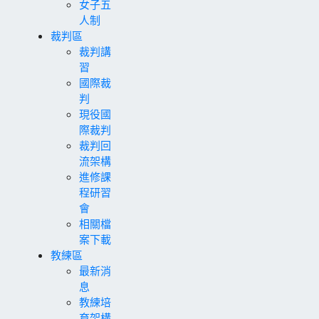
女子五
人制
裁判區
裁判講
習
國際裁
判
現役國
際裁判
裁判回
流架構
進修課
程研習
會
相關檔
案下載
教練區
最新消
息
教練培
育架構