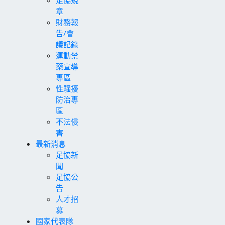
章
財務報
告/會
議記錄
運動禁
藥宣導
專區
性騷擾
防治專
區
不法侵
害
最新消息
足協新
聞
足協公
告
人才招
募
國家代表隊