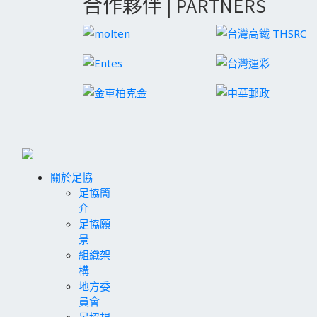
合作夥伴 | PARTNERS
關於足協
足協簡
介
足協願
景
組織架
構
地方委
員會
足協規