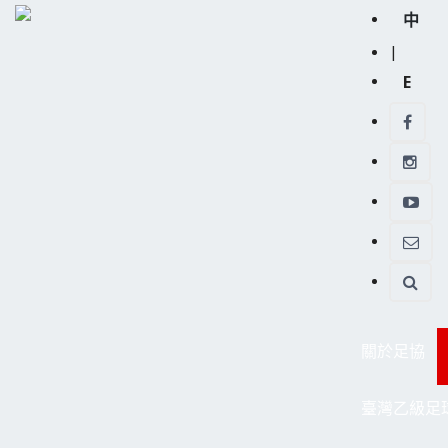
中
|
E
關於足協
臺灣乙級足