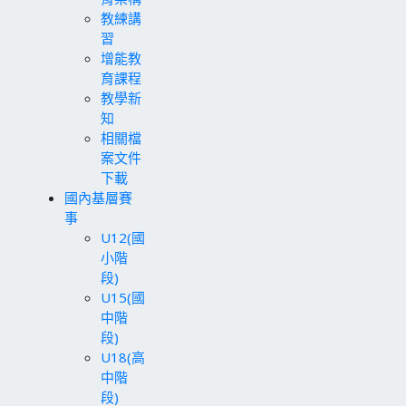
教練講
習
增能教
育課程
教學新
知
相關檔
案文件
下載
國內基層賽
事
U12(國
小階
段)
U15(國
中階
段)
U18(高
中階
段)