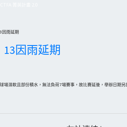
CTFA 菁英計畫 2.0
、13因雨延期
12、13因雨延期
成球場濕軟且部份積水，無法負荷7場賽事，故比賽延後，舉辦日期另