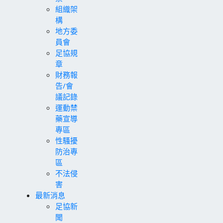
組織架
構
地方委
員會
足協規
章
財務報
告/會
議記錄
運動禁
藥宣導
專區
性騷擾
防治專
區
不法侵
害
最新消息
足協新
聞