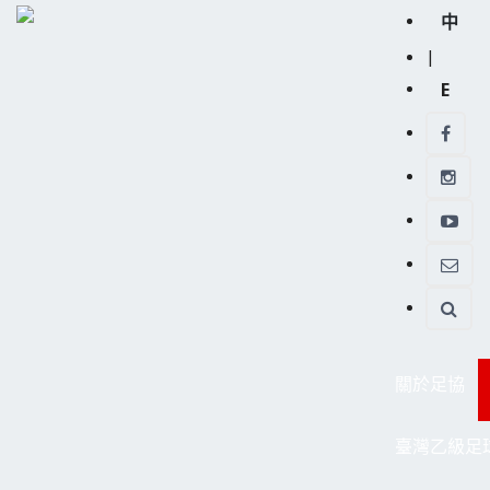
中
|
E
關於足協
臺灣乙級足