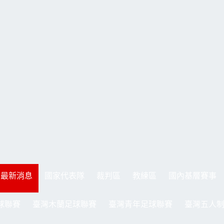
最新消息
國家代表隊
裁判區
教練區
國內基層賽事
球聯賽
臺灣木蘭足球聯賽
臺灣青年足球聯賽
臺灣五人