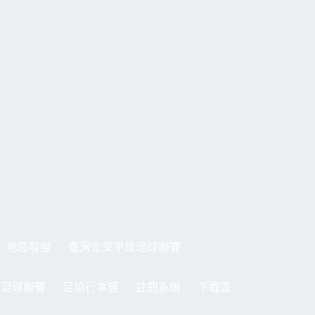
地區發展
臺灣企業甲級足球聯賽
制足球聯賽
足協行事曆
註冊系統
下載區