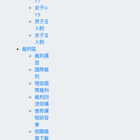
17
女子U-
15
男子五
人制
女子五
人制
裁判區
裁判講
習
國際裁
判
現役國
際裁判
裁判回
流架構
進修課
程研習
會
相關檔
案下載