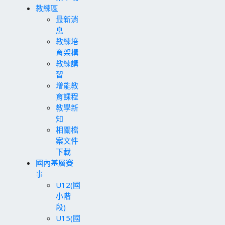
教練區
最新消
息
教練培
育架構
教練講
習
增能教
育課程
教學新
知
相關檔
案文件
下載
國內基層賽
事
U12(國
小階
段)
U15(國