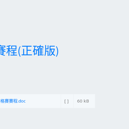
程(正確版)
賽賽程.doc
[ ]
60 kB