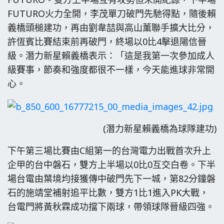
FUTURO火力全開，李茂單刀破門先馳得點，隨後賴
義橋頭槌建功，再由劉韋喆與高山薰聯手擴大比分，
許恆賓比賽結束前再破門，終場以0比4擊退陽信晉
級。潛力新星賴義橋表示：「這是我第一次參加成人
級賽事，節奏和強度都很不一樣，今天能進球非常開
心。
(潛力新星賴義橋為球隊建功)
下午第三場比賽由C組第一的台灣電力出戰首次升上
企甲的台中磐石，雙方上半場以0比0互交白卷。下半
場台電由葉境均接獲傳中破門先下一城，第82分鐘磐
石的施靖堂補射追平比數，雙方1比1進入PK大戰，
台電門將黃秋霖成功擋下兩球，帶領球隊晉級四強。