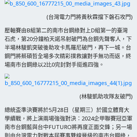
(台灣電力門將黃秋霖擋下磐石攻門)
壓軸賽由B組第二的南市台鋼綠對上D組第一的臺灣
石虎，第20分鐘柏天諾吊射破門為台鋼先聲奪人，下
半場林駿凱突破後助攻卡馬羅尼破門，再下一城。台
鋼門將蔡碩哲全場多次精彩撲救讓對手無功而返，終
場南市台鋼綠以2比0完封對手挺進四強。
(林駿凱助攻隊友破門)
總統盃準決賽將於5月28日（星期三）於國立體育大
學續戰，將上演兩場強強對決：2024企甲聯賽冠亞軍
南市台鋼藍與台中FUTURO將再度正面交鋒；另一場
則由台灣電力對戰本屆賽事雙線晉級的南市台鋼綠，