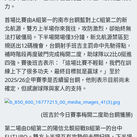
力。
首場比賽由A組第一的南市台鋼藍對上C組第二的新
北航源，雙方上半場你來我往，攻防激烈，卻始終無
法打破僵局。下半場開場僅3分鐘，新北航源禁區犯
規送出12碼機會，台鋼射手班吉主罰命中先馳得點，
補時階段再度破門完成梅開二度，助球隊以2比0挺進
四強。賽後班吉表示：「這場比賽不輕鬆，我們在訓
練上下了很多功夫，最終目標就是贏球。」至於
2025/26企甲賽季是否續留台鋼，他則表示目前尚未
確定，但感謝球隊與家人的支持。
(班吉於今日賽事梅開二度助台鋼獲勝)
第二場由D組第二的陽信北競迎戰B組第一的台中
FUTURO。雙方上半場互有攻勢但未開紀錄，下半場