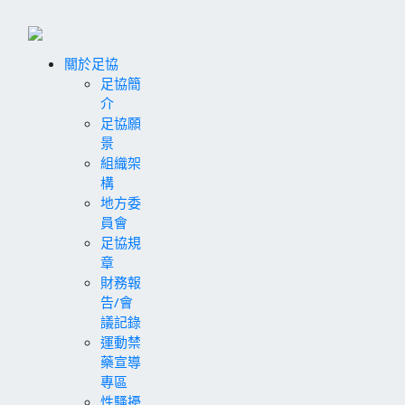
關於足協
足協簡
介
足協願
景
組織架
構
地方委
員會
足協規
章
財務報
告/會
議記錄
運動禁
藥宣導
專區
性騷擾