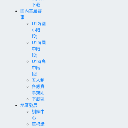
下載
國內基層賽
事
U12(國
小階
段)
U15(國
中階
段)
U18(高
中階
段)
五人制
各級賽
事規則
下載區
地區發展
訓練中
心
草根講