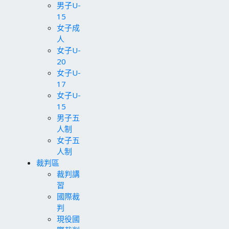
男子U-
15
女子成
人
女子U-
20
女子U-
17
女子U-
15
男子五
人制
女子五
人制
裁判區
裁判講
習
國際裁
判
現役國