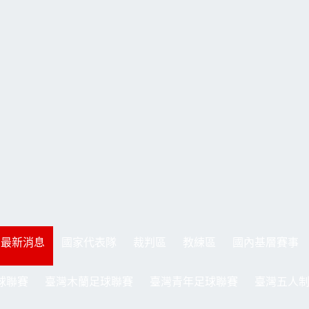
最新消息
國家代表隊
裁判區
教練區
國內基層賽事
球聯賽
臺灣木蘭足球聯賽
臺灣青年足球聯賽
臺灣五人