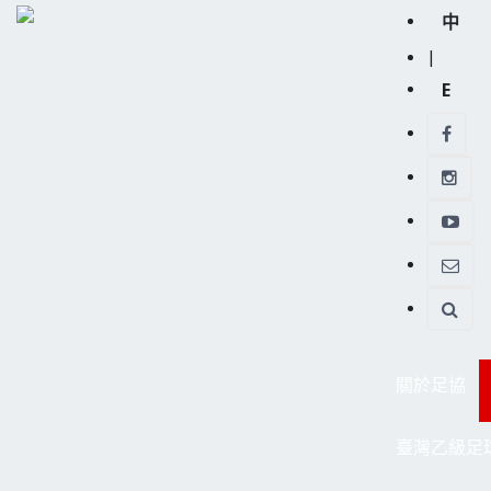
中
|
E
關於足協
臺灣乙級足