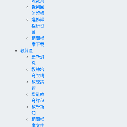
際裁判
裁判回
流架構
進修課
程研習
會
相關檔
案下載
教練區
最新消
息
教練培
育架構
教練講
習
增能教
育課程
教學新
知
相關檔
案文件