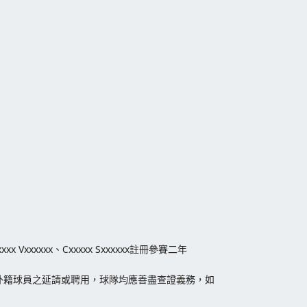
xxxx、Cxxxxx Sxxxxxx註冊參賽二年
外籍球員之延請或聘用，球隊均應善盡查證義務，如