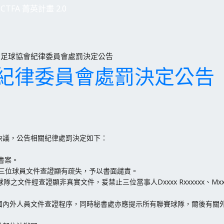
CTFA 菁英計畫 2.0
國足球協會紀律委員會處罰決定公告
紀律委員會處罰決定公告
決議，公告相關紀律處罰決定如下：
書案。
之三位球員文件查證顯有疏失，予以書面譴責。
查證顯非真實文件，爰禁止三位當事人Dxxxx Rxxxxxx、Mxxxxx Vxx
國內外人員文件查證程序，同時秘書處亦應提示所有聯賽球隊，爾後有關