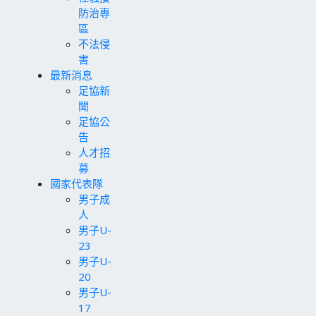
防治專
區
不法侵
害
最新消息
足協新
聞
足協公
告
人才招
募
國家代表隊
男子成
人
男子U-
23
男子U-
20
男子U-
17