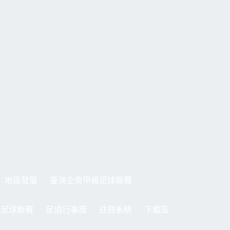
地區發展
臺灣企業甲級足球聯賽
制足球聯賽
足協行事曆
註冊系統
下載區