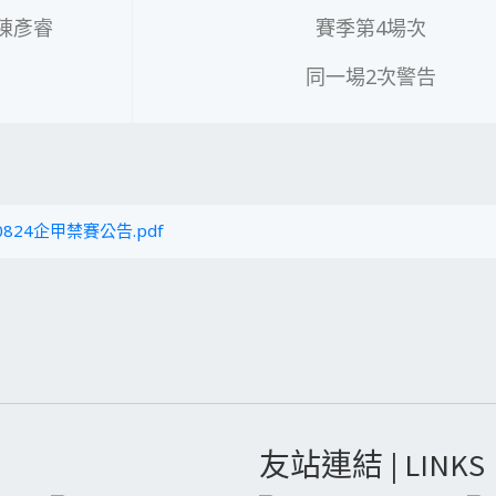
陳彥睿
賽季第4場次
同一場2次警告
0824企甲禁賽公告.pdf
友站連結 | LINKS