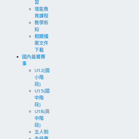
習
增能教
育課程
教學新
知
相關檔
案文件
下載
國內基層賽
事
U12(國
小階
段)
U15(國
中階
段)
U18(高
中階
段)
五人制
各級賽