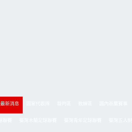
最新消息
國家代表隊
裁判區
教練區
國內基層賽事
球聯賽
臺灣木蘭足球聯賽
臺灣青年足球聯賽
臺灣五人