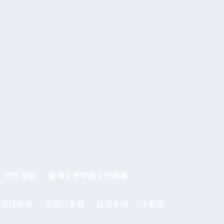
地區發展
臺灣企業甲級足球聯賽
制足球聯賽
足協行事曆
註冊系統
下載區