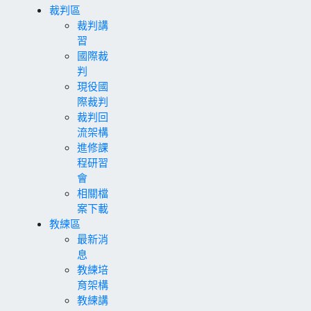
裁判區
裁判講
習
國際裁
判
現役國
際裁判
裁判回
流架構
進修課
程研習
會
相關檔
案下載
教練區
最新消
息
教練培
育架構
教練講