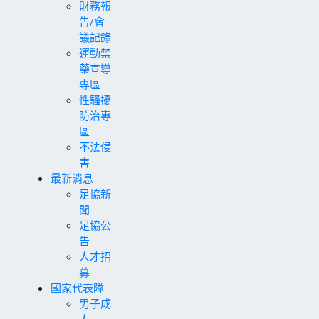
財務報
告/會
議記錄
運動禁
藥宣導
專區
性騷擾
防治專
區
不法侵
害
最新消息
足協新
聞
足協公
告
人才招
募
國家代表隊
男子成
人