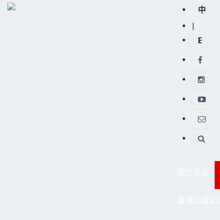
中
|
E
關於足協
臺灣乙級足