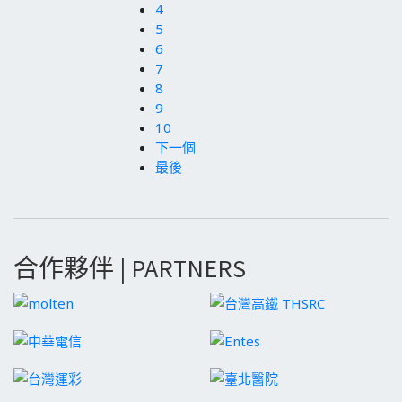
4
5
6
7
8
9
10
下一個
最後
合作夥伴 | PARTNERS