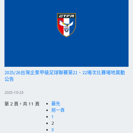
2025/26台灣企業甲級足球聯賽第21、22場次比賽場地異動
公告
2025-10-23
最先
第 2 頁，共 11 頁
前一頁
1
2
3