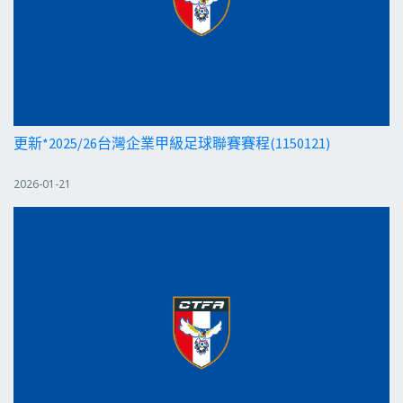
更新*2025/26台灣企業甲級足球聯賽賽程(1150121)
2026-01-21