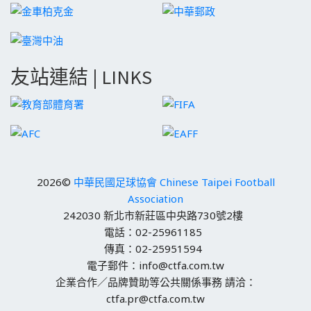
友站連結 | LINKS
2026©
中華民國足球協會 Chinese Taipei Football
Association
242030 新北市新莊區中央路730號2樓
電話：02-25961185
傳真：02-25951594
電子郵件：info@ctfa.com.tw
企業合作／品牌贊助等公共關係事務 請洽：
ctfa.pr@ctfa.com.tw