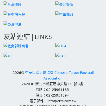
友站連結 | LINKS
2026©
中華民國足球協會 Chinese Taipei Football
Association
242030 新北市新莊區中央路730號2樓
電話：02-25961185
傳真：02-25951594
電子郵件：info@ctfa.com.tw