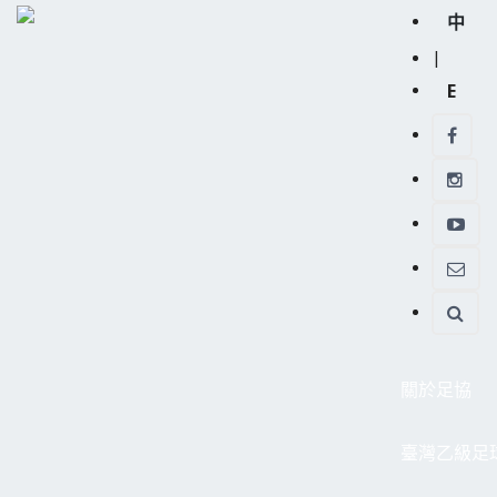
中
|
E
關於足協
臺灣乙級足