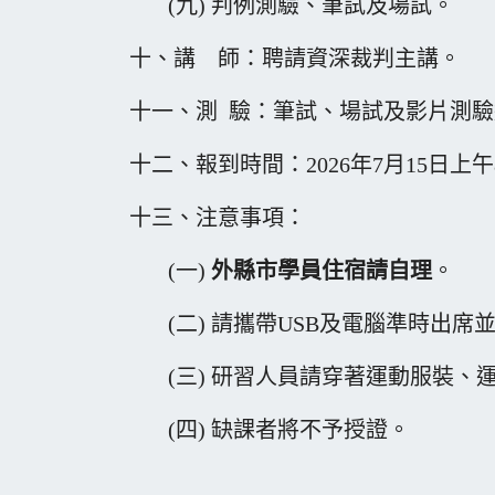
(九) 判例測驗、筆試及場試。
十、講 師：聘請資深裁判主講。
十一、測 驗：筆試、場試及影片測
十二、報到時間：2026年7月15日上午
十三、注意事項：
(一)
外縣市學員住宿請自理
。
(二) 請攜帶USB及電腦準時出席
(三) 研習人員請穿著運動服裝、
(四) 缺課者將不予授證。