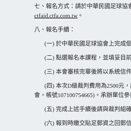
七、報名方式：請於中華民國足球協
ctfaid.ctfa.com.t
w
。
八、報名手續：
(一) 於中華民國足球協會上完成
(二) 點選報名本課程，並填妥目
(三) 本會審核完畢後將以系統信
(四) 本次D級裁判費用為2500
會，帳號107100754665)。承辦
(五) 完成上述手續後請與裁判組確認，電
(六) 報到時繳交貼足郵資之回郵信