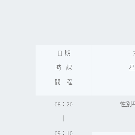
日 期
時 課
星
間 程
08：20
性別
｜
09：10