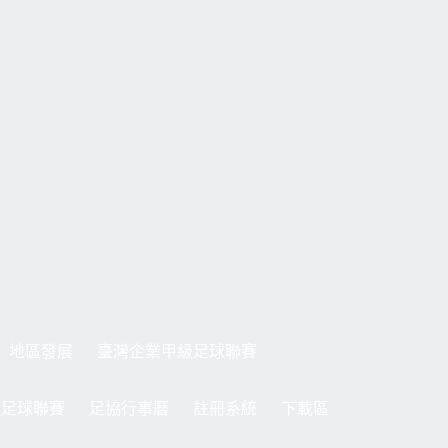
地區發展
臺灣企業甲級足球聯賽
制足球聯賽
足協行事曆
註冊系統
下載區