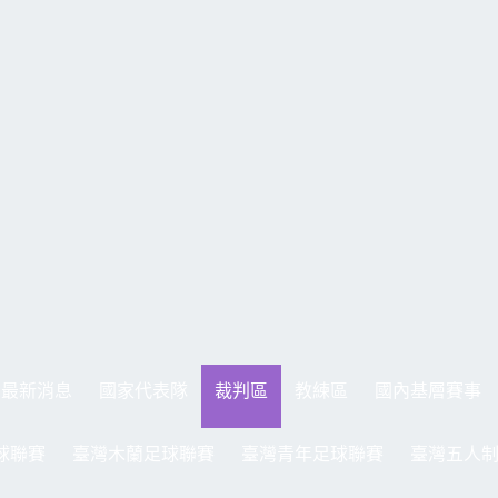
最新消息
國家代表隊
裁判區
教練區
國內基層賽事
球聯賽
臺灣木蘭足球聯賽
臺灣青年足球聯賽
臺灣五人