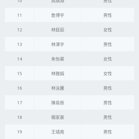
10
高煥淵
男性
11
詹博宇
男性
12
林鈺茹
女性
13
林澤宇
男性
14
朱怡蓁
女性
15
林雅娟
女性
16
林泳騰
男性
17
陳易辰
男性
18
楊家豪
男性
19
王靖堯
男性