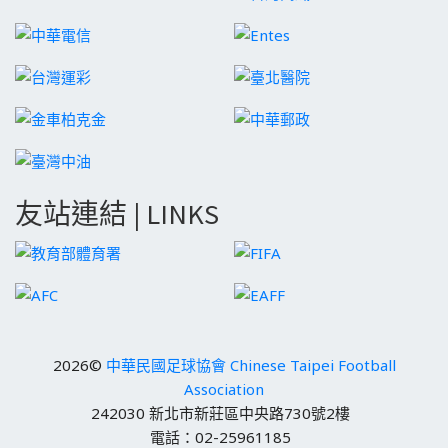
友站連結 | LINKS
2026©
中華民國足球協會 Chinese Taipei Football
Association
242030 新北市新莊區中央路730號2樓
電話：02-25961185