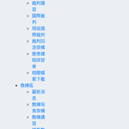
裁判講
習
國際裁
判
現役國
際裁判
裁判回
流架構
進修課
程研習
會
相關檔
案下載
教練區
最新消
息
教練培
育架構
教練講
習