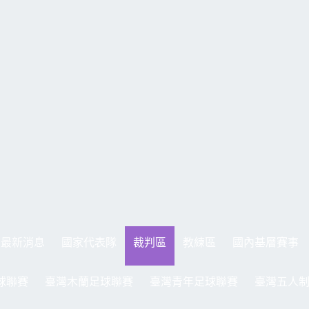
最新消息
國家代表隊
裁判區
教練區
國內基層賽事
球聯賽
臺灣木蘭足球聯賽
臺灣青年足球聯賽
臺灣五人