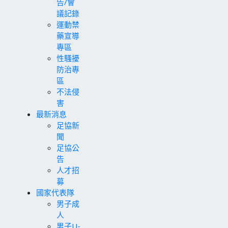
告/會
議記錄
運動禁
藥宣導
專區
性騷擾
防治專
區
不法侵
害
最新消息
足協新
聞
足協公
告
人才招
募
國家代表隊
男子成
人
男子U-