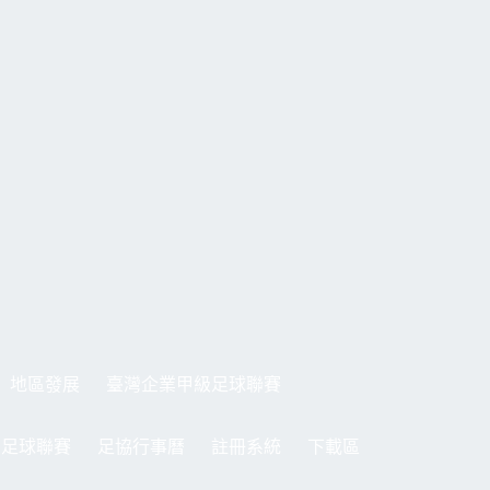
地區發展
臺灣企業甲級足球聯賽
制足球聯賽
足協行事曆
註冊系統
下載區