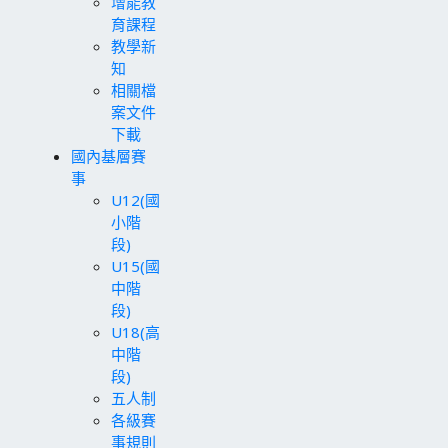
增能教
育課程
教學新
知
相關檔
案文件
下載
國內基層賽
事
U12(國
小階
段)
U15(國
中階
段)
U18(高
中階
段)
五人制
各級賽
事規則