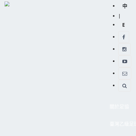
中
|
E
關於足協
臺灣乙級足