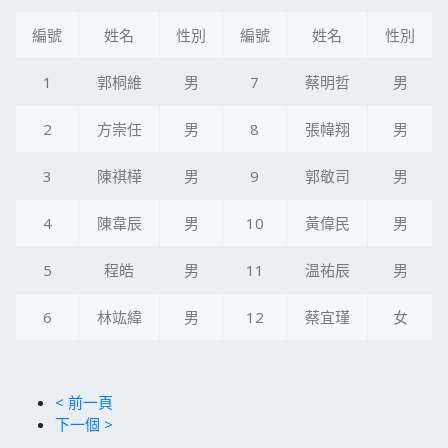
編號
姓名
性別
編號
姓名
性別
1
郭桐維
男
7
蔡明哲
男
2
方崇任
男
8
張幃翔
男
3
陳祺樺
男
9
郭敬司
男
4
陳韋辰
男
10
黃偉民
男
5
程皓
男
11
温祐辰
男
6
林竑緯
男
12
蔡宜瑾
女
< 前一頁
下一個 >