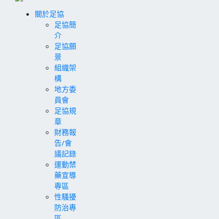
關於足協
足協簡
介
足協願
景
組織架
構
地方委
員會
足協規
章
財務報
告/會
議記錄
運動禁
藥宣導
專區
性騷擾
防治專
區