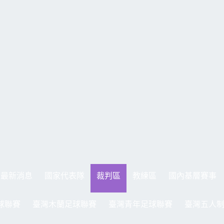
最新消息
國家代表隊
裁判區
教練區
國內基層賽事
球聯賽
臺灣木蘭足球聯賽
臺灣青年足球聯賽
臺灣五人