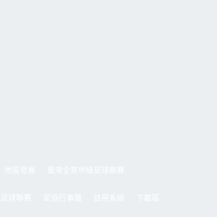
地區發展
臺灣企業甲級足球聯賽
制足球聯賽
足協行事曆
註冊系統
下載區