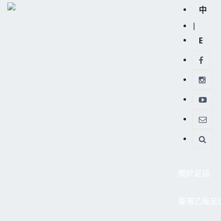
中
|
E
關於足協
臺灣乙級足