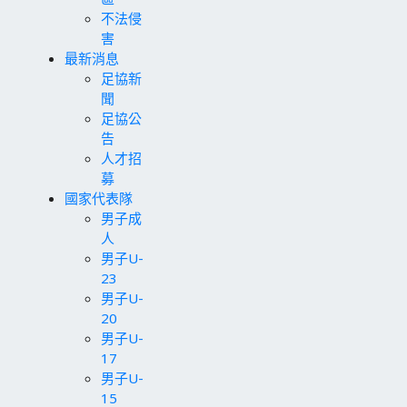
不法侵
害
最新消息
足協新
聞
足協公
告
人才招
募
國家代表隊
男子成
人
男子U-
23
男子U-
20
男子U-
17
男子U-
15