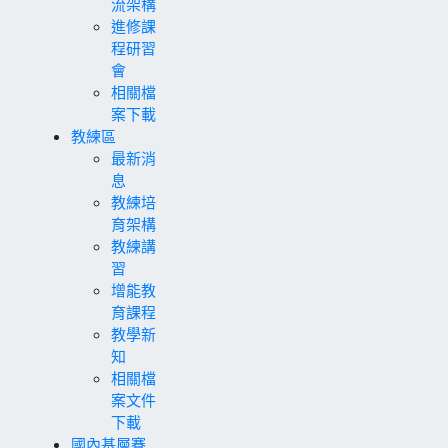
流架構
進修課
程研習
會
相關檔
案下載
教練區
最新消
息
教練培
育架構
教練講
習
增能教
育課程
教學新
知
相關檔
案文件
下載
國內基層賽