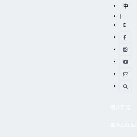
中
|
E
關於足協
臺灣乙級足