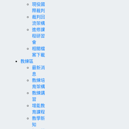
現役國
際裁判
裁判回
流架構
進修課
程研習
會
相關檔
案下載
教練區
最新消
息
教練培
育架構
教練講
習
增能教
育課程
教學新
知