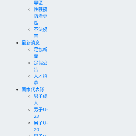
專區
性騷擾
防治專
區
不法侵
害
最新消息
足協新
聞
足協公
告
人才招
募
國家代表隊
男子成
人
男子U-
23
男子U-
20