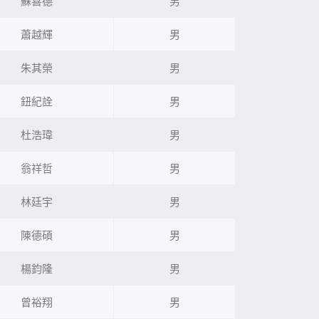
蘇喜德
男
蕭越輝
男
朱其榮
男
鈕紀詮
男
杜浩瑋
男
翁祥哲
男
林廷宇
男
陳德碩
男
楊鈞隆
男
曾裕翔
男