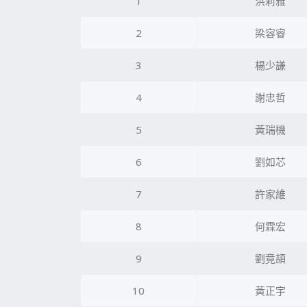
1
洪莉雅
2
梁容睿
3
楊少謙
4
謝忠哲
5
黃瑞機
6
劉如芯
7
許家維
8
何霖宏
9
劉竟頡
10
黃正宇