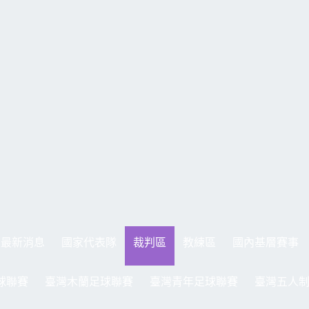
最新消息
國家代表隊
裁判區
教練區
國內基層賽事
球聯賽
臺灣木蘭足球聯賽
臺灣青年足球聯賽
臺灣五人