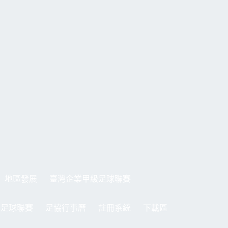
地區發展
臺灣企業甲級足球聯賽
制足球聯賽
足協行事曆
註冊系統
下載區