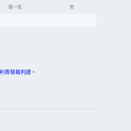
鄭一恆
男
以利寄發裁判證。