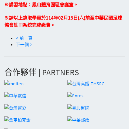
※
講
習地點：鳳山體育園區會議室。
※請以上錄取學員於114年02月15日(六)前至中華民國足球
協會註冊系統完成繳費。
< 前一頁
下一個 >
合作夥伴 | PARTNERS