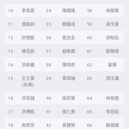
10
李承霖
34
陳錫隆
58
林郁傑
11
游銘訓
35
韓委成
59
高文達
12
許閔毓
36
張志全
60
邱柏岳
13
陳亮辰
37
趙宥霖
61
鄭積儫
14
洪有義
38
陳明彦
62
晏陽
15
王士豪
39
黃琦瑞
63
胡文瀚
(台南)
16
洪至誠
40
侯宏華
64
林祐億
17
洪傳凱
41
張仁賓
65
李冠廷
18
高榮芳
42
黃健榮
66
蘇珮嫻