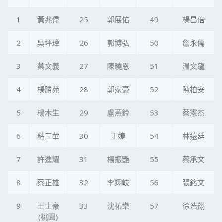
1
黃兆偉
25
郭展佑
49
楊昌倍
2
吳坪璋
26
郭博弘
50
詹永儒
3
蔡文義
27
陳曉恩
51
溫文龍
4
楊勝苑
28
郭家豪
52
陳柏安
5
楊木生
29
盧燕鈴
53
蔡憲杰
6
粘三華
30
王婕
54
林遠廷
7
許進耀
31
楊振艷
55
蔡承文
8
蔡正雄
32
李翊岐
56
張銘文
9
王士豪
33
沈祐樂
57
徐浩翔
(桃園)