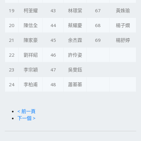
19
柯筌耀
43
林璟棠
67
黃姝瑜
20
陳信全
44
蔡耀慶
68
楊子嫻
21
陳家豪
45
余杰霖
69
楊舒婷
22
劉祥紹
46
許伶姿
23
李宗穎
47
吳雯鈺
24
李柏甫
48
蕭蓁蓁
< 前一頁
下一個 >