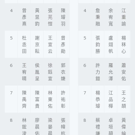
4
曾
黃
張
陳
4
詹
余
江
彥
昱
芫
璿
秉
宥
重
熹
鈞
愷
羽
融
寬
諭
5
杜
謝
王
曾
5
張
盧
楊
丞
京
宣
彥
鈞
翊
秝
田
耘
云
勛
勝
帆
心
6
王
侯
徐
郭
6
許
羅
蕭
宥
胤
鈺
衣
力
允
安
晴
呈
宣
婕
鎧
澤
佑
7
陳
陳
林
許
7
楊
江
王
禹
富
東
祐
恭
品
之
齊
貴
佑
彰
璿
樺
頡
8
林
廖
梁
張
8
蔡
卓
黃
鋐
晨
晏
幃
禮
垣
偉
浚
佑
晨
杭
謙
頡
綸