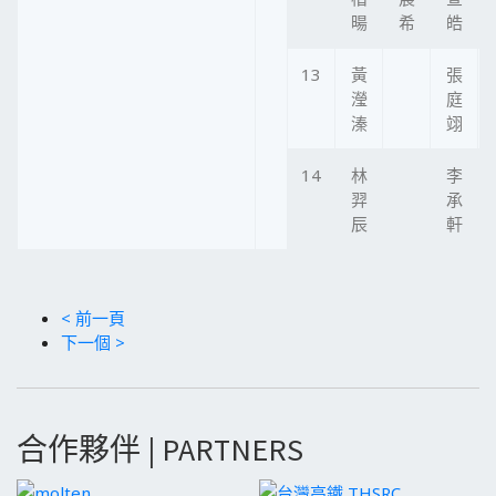
暘
希
皓
13
黃
張
瀅
庭
溱
翊
14
林
李
羿
承
辰
軒
< 前一頁
下一個 >
合作夥伴 | PARTNERS