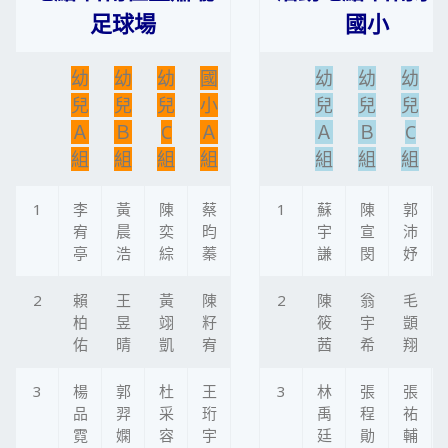
足球場
國小
幼
幼
幼
國
幼
幼
幼
兒
兒
兒
小
兒
兒
兒
Ａ
Ｂ
C
Ａ
Ａ
Ｂ
C
組
組
組
組
組
組
組
1
李
黃
陳
蔡
1
蘇
陳
郭
宥
晨
奕
昀
宇
宣
沛
亭
浩
綜
蓁
謙
閔
妤
2
賴
王
黃
陳
2
陳
翁
毛
柏
昱
翊
籽
筱
宇
顗
佑
晴
凱
宥
茜
希
翔
3
楊
郭
杜
王
3
林
張
張
品
羿
采
珩
禹
程
祐
霓
嫻
容
宇
廷
勛
輔