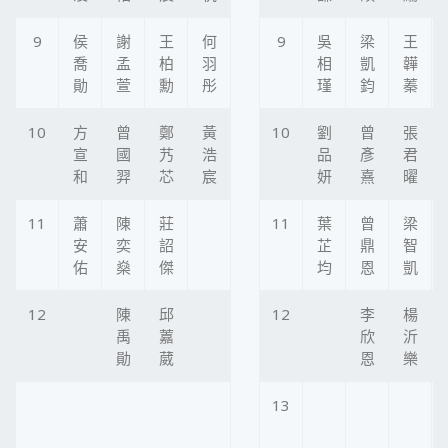
9
侯
謝
王
何
9
吳
梁
王
喬
孟
柏
羽
相
凱
韡
勛
萱
勳
彤
瑾
鈞
蓁
10
方
曾
鄭
黃
10
劉
曾
張
宣
國
艿
浩
品
彥
君
和
羿
芯
宸
妍
熹
曜
11
蕭
陳
莊
11
葉
曾
梁
安
奕
詔
芷
鼎
智
佑
燊
傑
均
恩
凱
12
陳
邱
12
李
楊
禹
䕒
欣
沂
勛
葳
恩
樂
13