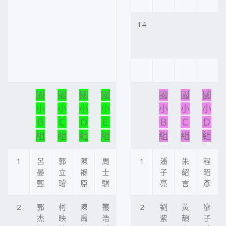
14
國
國
國
國
國
國
國
小
小
小
小
小
小
小
Ｂ
Ｃ
Ｄ
Ｅ
Ｂ
Ｃ
Ｄ
組
組
組
組
組
組
組
1
呂
郭
陳
周
1
潘
朱
程
晏
立
褓
士
子
紹
昭
甄
璿
原
騏
亮
言
彥
2
郭
柯
陳
叢
2
劉
黃
廖
杰
映
禹
浩
紫
頡
子