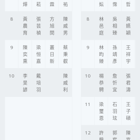
燁
菘
霖
祐
妘
霈
哲
8
黃
張
方
陳
8
林
吳
黃
農
芸
旭
威
邑
相
嬿
育
禎
閔
男
庭
臻
穎
9
陳
梁
叢
蔡
9
林
孫
王
奕
恒
日
秉
昀
靖
祥
熏
嘉
新
叡
臻
彥
宇
10
李
戴
陳
10
楊
詹
張
旻
培
威
恭
忻
君
諺
羽
利
騁
宜
濤
11
梁
石
王
璽
羽
子
恩
玹
碩
12
許
郭
陳
楷
宸
宣