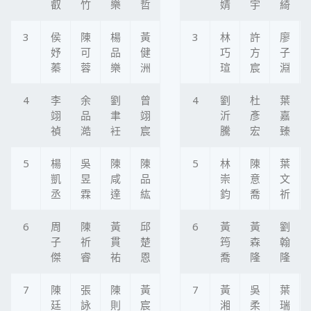
叡
竹
樂
哲
婧
宇
綺
3
侯
陳
楊
黃
3
林
許
廖
妤
可
品
健
巧
方
子
蓁
蓉
樂
洲
瑄
宸
淵
4
李
余
劉
曾
4
劉
杜
葉
翊
品
聿
翊
沂
彥
嘉
禎
澔
衽
宸
騰
宏
臻
5
楊
吳
陳
陳
5
林
陳
葉
凱
昱
咸
品
崇
意
文
丞
霖
達
紘
鈞
喬
祈
6
周
陳
黃
邱
6
黃
黃
劉
子
祈
貫
楚
筠
森
翰
傑
睿
祐
恩
喬
隆
隆
7
陳
張
陳
黃
7
黃
吳
葉
廷
詠
則
宸
湘
柔
瑞