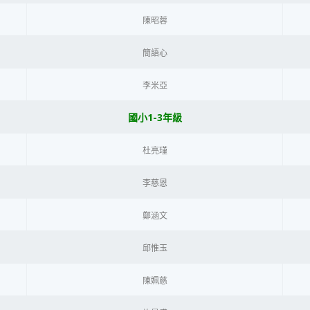
陳昭蓉
簡語心
李米亞
國小
1-3
年級
杜亮瑾
李慈恩
鄭涵文
邱惟玉
陳姵慈