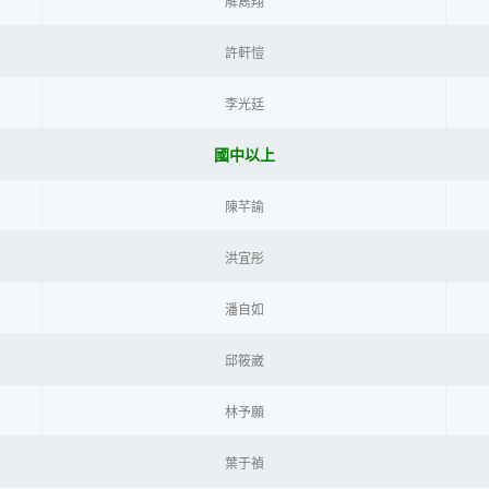
解雋翔
許軒愷
李光廷
國中以上
陳芊諭
洪宜彤
潘自如
邱筱崴
林予願
葉于禎