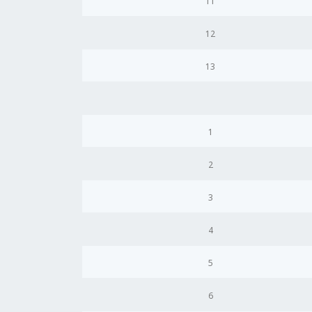
11
12
13
1
2
3
4
5
6