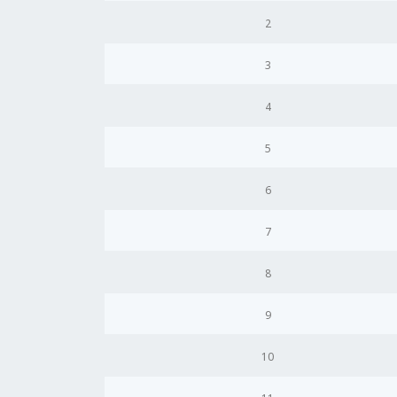
2
3
4
5
6
7
8
9
10