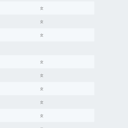
女
女
女
女
女
女
女
女