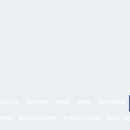
最新消息
國家代表隊
裁判區
教練區
國內基層賽事
球聯賽
臺灣木蘭足球聯賽
臺灣青年足球聯賽
臺灣五人