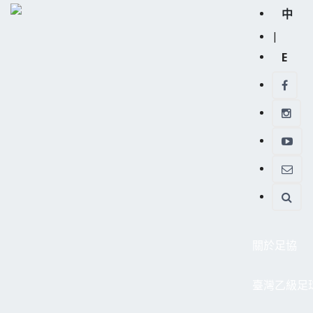
中
|
E
關於足協
臺灣乙級足