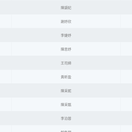
陳顗妃
謝妤欣
李婕妤
陳思妤
王司締
黃昕盈
陳采妮
陳采甄
李泊蓉