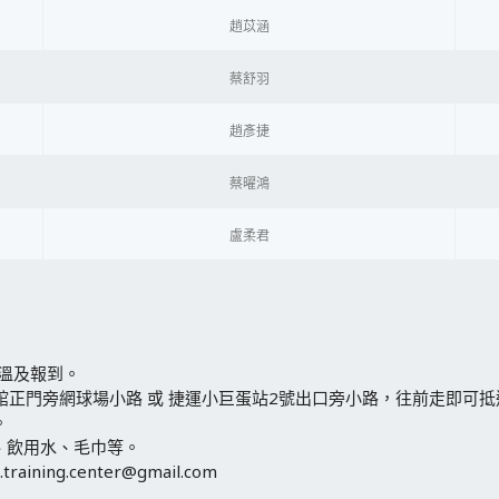
趙苡涵
蔡舒羽
趙彥捷
蔡曜鴻
盧柔君
量體溫及報到。
館正門旁網球場小路 或 捷運小巨蛋站2號出口旁小路，往前走即可抵
。
)、飲用水、毛巾等。
ing.center@gmail.com