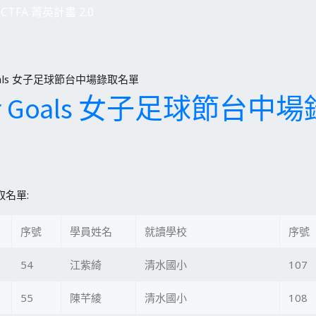
CTFA 菁英計畫 2.0
r Goals 女子足球節台中場錄取名單
 Your Goals 女子足球節台
錄取名單:
序號
學員姓名
就讀學校
序號
54
江紫綺
清水國小
107
55
陳芊綾
清水國小
108