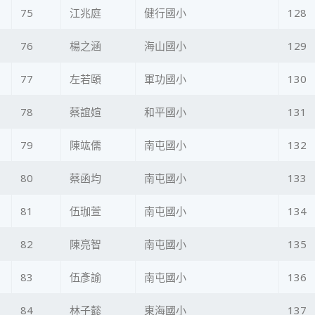
75
江兆庭
健行國小
128
76
楊之涵
海山國小
129
77
左若頤
軍功國小
130
78
蔡誼媗
和平國小
131
79
陳竑儒
南屯國小
132
80
蔡函均
南屯國小
133
81
伍珈萱
南屯國小
134
82
陳亮智
南屯國小
135
83
伍彥諭
南屯國小
136
84
林子懿
東海國小
137