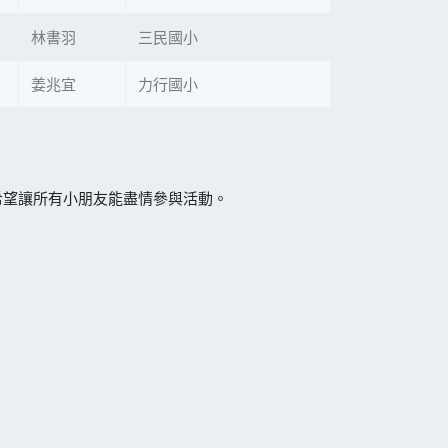
林書羽
三民國小
姜兆宜
力行國小
，希望讓所有小朋友能盡情參與活動。