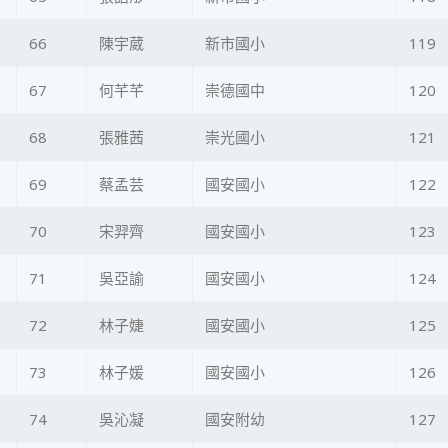
66
陳宇葳
新市國小
119
67
何芊芊
崇德國中
120
68
張雅茜
崇光國小
121
69
蔡孟芸
國安國小
122
70
宋羿齊
國安國小
123
71
吳亞諭
國安國小
124
72
林子婕
國安國小
125
73
林子媛
國安國小
126
74
吳沁凝
國安附幼
127