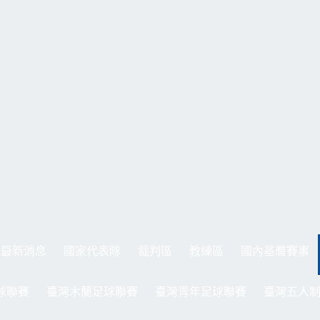
最新消息
國家代表隊
裁判區
教練區
國內基層賽事
球聯賽
臺灣木蘭足球聯賽
臺灣青年足球聯賽
臺灣五人