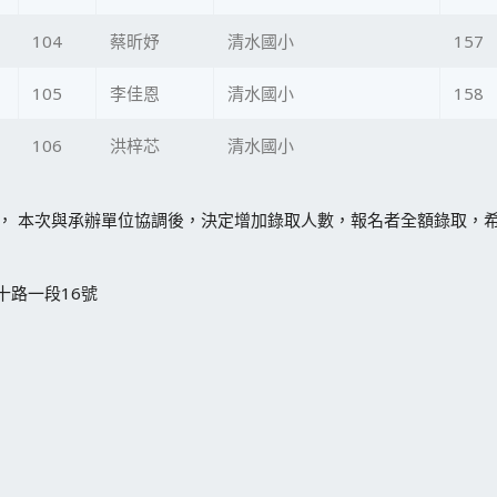
104
蔡昕妤
清水國小
157
105
李佳恩
清水國小
158
106
洪梓芯
清水國小
球節， 本次與承辦單位協調後，決定增加錄取人數，報名者全額錄取
十路一段16號