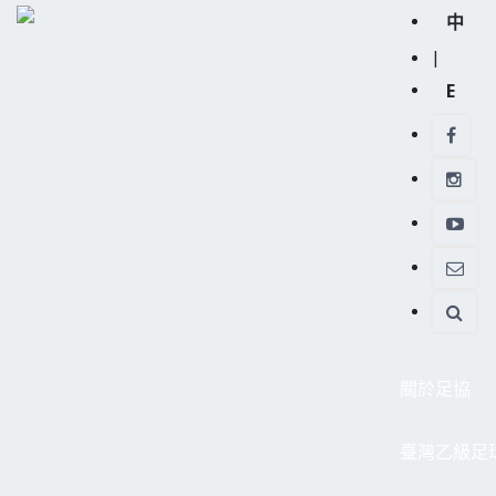
中
|
E
關於足協
臺灣乙級足