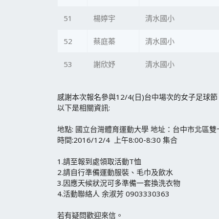
51
楊婷宇
清水國小
52
蔡庭蓁
清水國小
53
謝欣妤
清水國小
感謝本次報名參與12/4(日)台中場次的女子足
以下是相關資訊:
地點: 國立台灣體育運動大學 地址：台中市北區雙
時間:2016/12/4 上午8:00-8:30 集合
1.請至報到處領取活動T恤
2.請自行準備運動服裝、毛巾及飲水
3.因應天候狀況可多準備一套換洗衣物
4.活動聯絡人 余淑芳 0903330363
若有疑問歡迎來信。