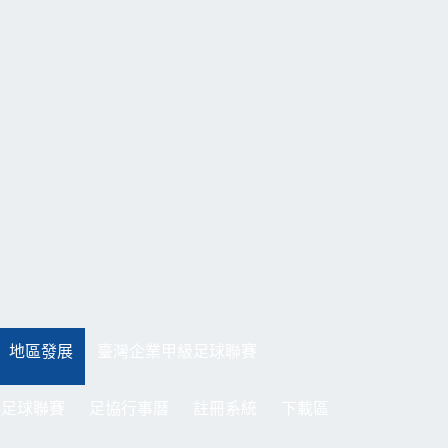
地區發展
臺灣企業甲級足球聯賽
制足球聯賽
足協行事曆
註冊系統
下載區