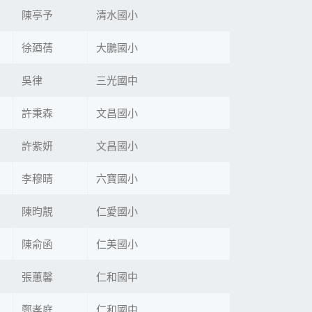
陳亭予
清水國小
徐廼蒨
大鵬國小
吳律
三光國中
許秉森
文昌國小
許紫妍
文昌國小
李穆晴
六寶國小
陳昀靚
仁愛國小
陳俞函
仁美國小
張蕙馨
仁和國中
鄭孝庭
仁和國中