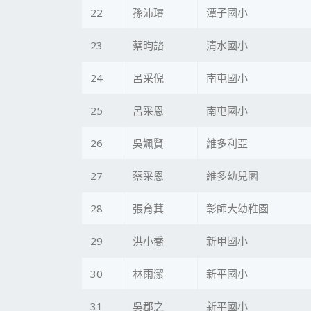
22
孫沛璿
潭子國小
23
蔡昀諮
清水國小
24
呂采倪
南屯國小
25
呂采恩
南屯國小
26
吳姵賢
維多利亞
27
蔡采恩
維多幼兒園
28
張育萁
彰師大幼稚園
29
洪小喬
新甲國小
30
林雨潔
新平國小
31
吳郡之
新平國小