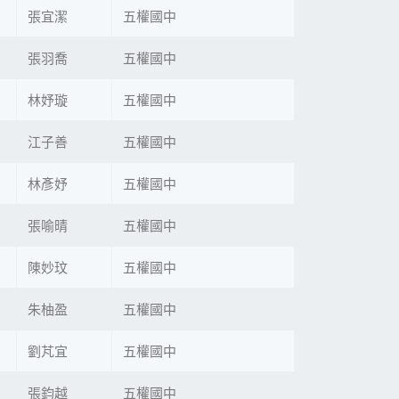
張宜潔
五權國中
張羽喬
五權國中
林妤璇
五權國中
江子善
五權國中
林彥妤
五權國中
張喻晴
五權國中
陳妙玟
五權國中
朱柚盈
五權國中
劉芃宜
五權國中
張鈞越
五權國中