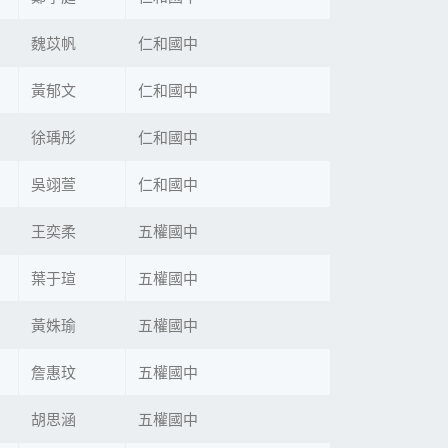
魏苡帆
仁和國中
黃郁文
仁和國中
徐瑀彤
仁和國中
吳翊萱
仁和國中
王奕柔
五權國中
葉于瑄
五權國中
黃姝瑜
五權國中
詹惠玟
五權國中
胡思涵
五權國中