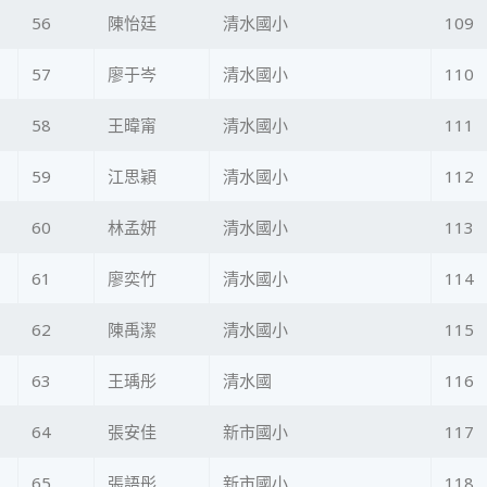
56
陳怡廷
清水國小
109
57
廖于岑
清水國小
110
58
王暐甯
清水國小
111
59
江思穎
清水國小
112
60
林孟妍
清水國小
113
61
廖奕竹
清水國小
114
62
陳禹潔
清水國小
115
63
王瑀彤
清水國
116
64
張安佳
新市國小
117
65
張語彤
新市國小
118