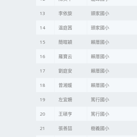
13
李依旋
頭家國小
14
温庭茜
頭家國小
15
簡暄穎
賴厝國小
16
羅寶云
賴厝國小
17
劉庭安
賴厝國小
18
曾湘媛
賴厝國小
19
左宜姍
篤行國小
20
王碩亨
篤行國小
21
張善喆
樹義國小