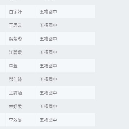
白宇妤
五權國中
王思云
五權國中
吳紫璇
五權國中
江麗媛
五權國中
李萱
五權國中
鄧佳綺
五權國中
王詩涵
五權國中
林妤柔
五權國中
李效晏
五權國中