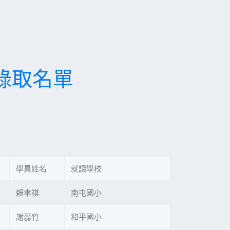
中場錄取名單
學員姓名
就讀學校
賴聿祺
南屯國小
謝蕊竹
和平國小