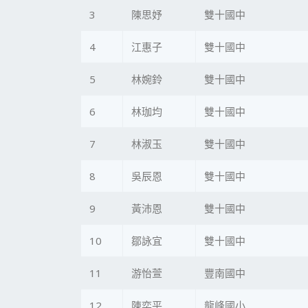
3
陳思妤
雙十國中
4
江惠子
雙十國中
5
林婉鈴
雙十國中
6
林珈均
雙十國中
7
林淑玉
雙十國中
8
吳辰恩
雙十國中
9
黃沛恩
雙十國中
10
鄒詠宜
雙十國中
11
游怡萱
豐南國中
12
陳奕平
龍峰國小