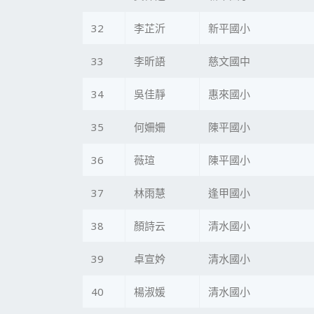
32
李芷沂
新平國小
33
李昕語
慈文國中
34
吳佳靜
惠來國小
35
何姍姍
陳平國小
36
薇瑄
陳平國小
37
林雨慧
逢甲國小
38
顏詩云
清水國小
39
卓宣妗
清水國小
40
楊淑媛
清水國小