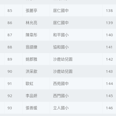
85
張麗亭
居仁國中
138
86
林允亮
居仁國中
139
87
陳韋彤
和平國小
140
88
翁語婕
協和國小
141
89
姚郡雅
沙鹿幼兒園
142
90
洪采歆
沙鹿幼兒園
143
91
歐虹
西苑國中
144
92
李品妍
西門國小
145
93
張善媛
立人國小
146