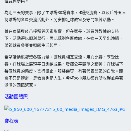
位裁判參與。
為期三天的賽事，除了主球場30場賽事，4場交流賽，以及戶外五人
制球場的各區交流活動外，另安排足球教室及守門訓練活動。
雖在疫情與疫苗
接種
等因素影響，但在家長、球員與教練的支持
下，活動得以順利舉行。再此感謝各區教練，在這三天
早出晚歸，
帶領球員參賽
並照顧生活起居。
希望活動能凝聚各區力量、讓球員相互交流、用心比賽、享受比
賽，在球場上展現平日訓練成果、發揮公平競爭之精神；在球場下
每個球員的態度、言行舉止、服裝儀容，有著代表該區的自覺。體
育不只是體育，是教育也是人生。希望大小朋友都有所收穫並帶著
滿滿的回憶返家。
活動團體照
賽程表