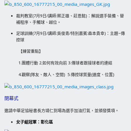
裁判教室(7月9日/講師:蔡正雄、莊恩懿)：解說選手裝備、替
補程序、手觸球、越位。
足球訓練(7月9日/講師:吳俊青/特別嘉賓:森本貴幸)：主題~傳
控球
【練習重點】
1.團體行動 2.如何有效向前 3.傳球者跟接球者的連結
4.觀察(隊友、敵人、空間) 5.傳控球質量(速度、位置)
閉幕式
邀請中華足協秘書長方靖仁到場為選手加油打氣，並頒發獎項。
女子組冠軍：彰化區