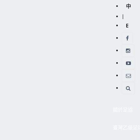
中
|
E
關於足協
臺灣乙級足