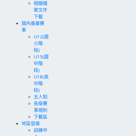
相關檔
案文件
下載
國內基層賽
事
U12(國
小階
段)
U15(國
中階
段)
U18(高
中階
段)
五人制
各級賽
事規則
下載區
地區發展
訓練中