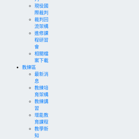
現役國
際裁判
裁判回
流架構
進修課
程研習
會
相關檔
案下載
教練區
最新消
息
教練培
育架構
教練講
習
增能教
育課程
教學新
知