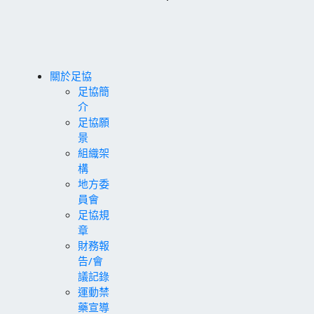
關於足協
足協簡
介
足協願
景
組織架
構
地方委
員會
足協規
章
財務報
告/會
議記錄
運動禁
藥宣導