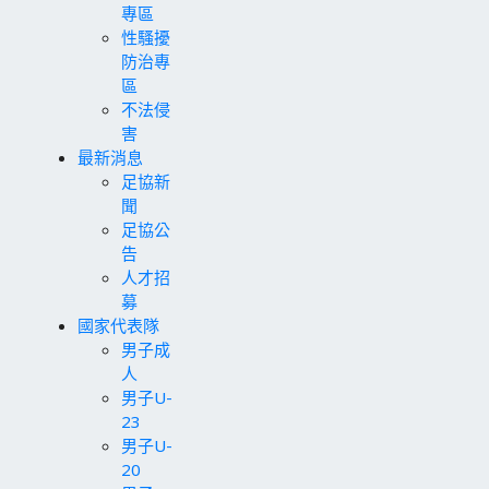
專區
性騷擾
防治專
區
不法侵
害
最新消息
足協新
聞
足協公
告
人才招
募
國家代表隊
男子成
人
男子U-
23
男子U-
20