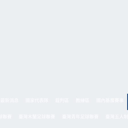
最新消息
國家代表隊
裁判區
教練區
國內基層賽事
球聯賽
臺灣木蘭足球聯賽
臺灣青年足球聯賽
臺灣五人