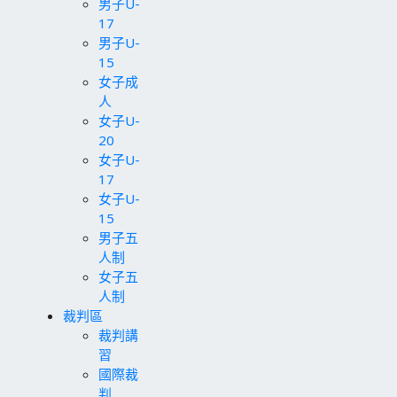
男子U-
17
男子U-
15
女子成
人
女子U-
20
女子U-
17
女子U-
15
男子五
人制
女子五
人制
裁判區
裁判講
習
國際裁
判