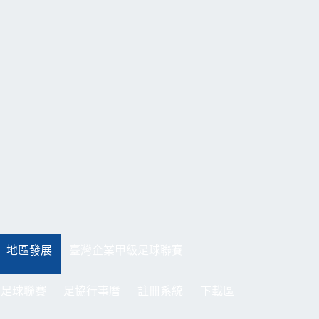
地區發展
臺灣企業甲級足球聯賽
制足球聯賽
足協行事曆
註冊系統
下載區