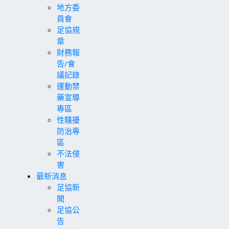
地方委
員會
足協規
章
財務報
告/會
議記錄
運動禁
藥宣導
專區
性騷擾
防治專
區
不法侵
害
最新消息
足協新
聞
足協公
告