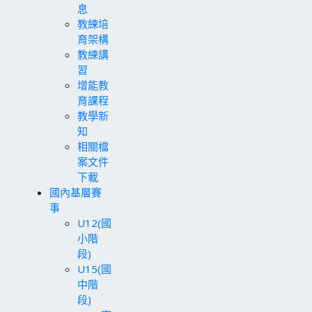
息
教練培
育架構
教練講
習
增能教
育課程
教學新
知
相關檔
案文件
下載
國內基層賽
事
U12(國
小階
段)
U15(國
中階
段)