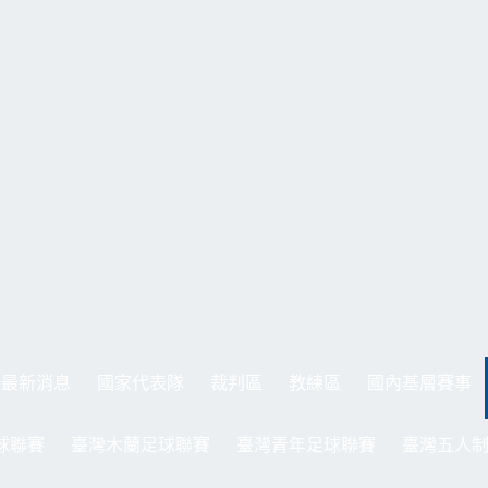
最新消息
國家代表隊
裁判區
教練區
國內基層賽事
球聯賽
臺灣木蘭足球聯賽
臺灣青年足球聯賽
臺灣五人