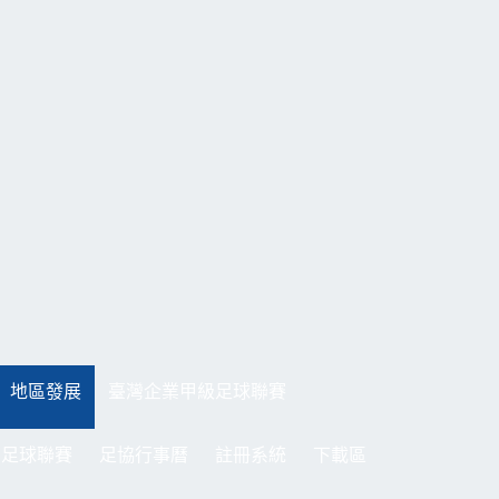
地區發展
臺灣企業甲級足球聯賽
制足球聯賽
足協行事曆
註冊系統
下載區