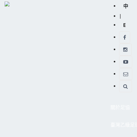
中
|
E
關於足協
臺灣乙級足