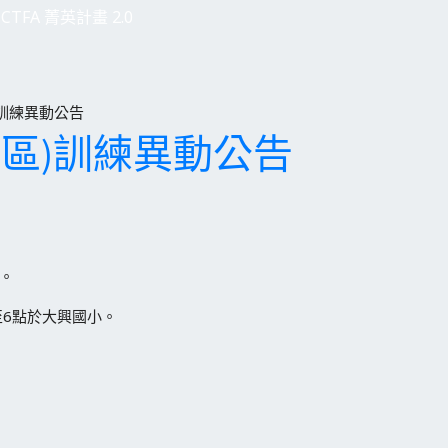
CTFA 菁英計畫 2.0
)訓練異動公告
化區)訓練異動公告
小。
點至6點於大興國小。