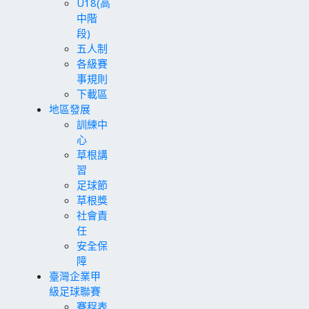
U18(高
中階
段)
五人制
各級賽
事規則
下載區
地區發展
訓練中
心
草根講
習
足球節
草根獎
社會責
任
安全保
障
臺灣企業甲
級足球聯賽
賽程表