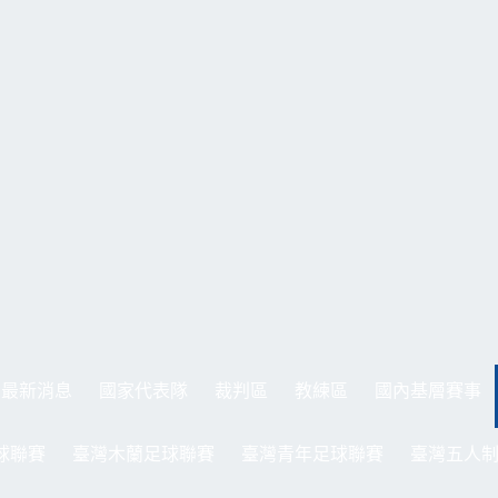
最新消息
國家代表隊
裁判區
教練區
國內基層賽事
球聯賽
臺灣木蘭足球聯賽
臺灣青年足球聯賽
臺灣五人