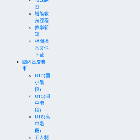
習
增能教
育課程
教學新
知
相關檔
案文件
下載
國內基層賽
事
U12(國
小階
段)
U15(國
中階
段)
U18(高
中階
段)
五人制