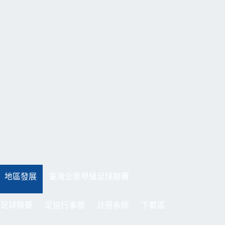
地區發展
臺灣企業甲級足球聯賽
制足球聯賽
足協行事曆
註冊系統
下載區