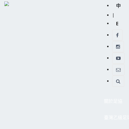
中
|
E
關於足協
臺灣乙級足