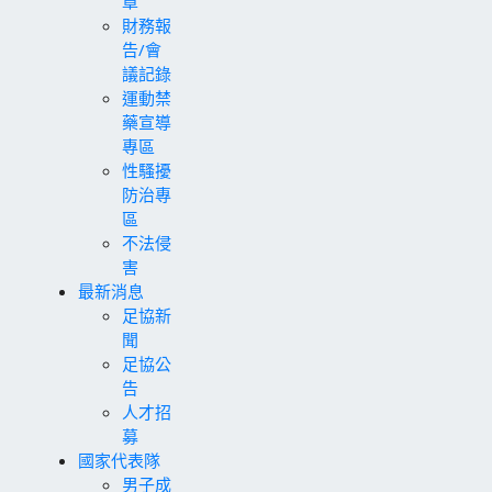
章
財務報
告/會
議記錄
運動禁
藥宣導
專區
性騷擾
防治專
區
不法侵
害
最新消息
足協新
聞
足協公
告
人才招
募
國家代表隊
男子成