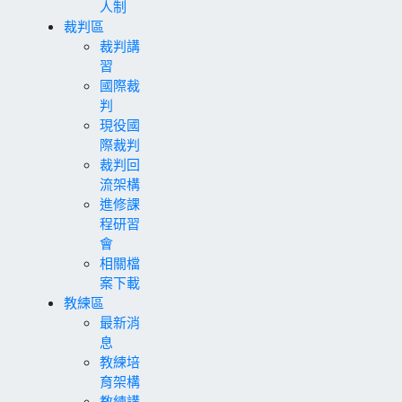
人制
裁判區
裁判講
習
國際裁
判
現役國
際裁判
裁判回
流架構
進修課
程研習
會
相關檔
案下載
教練區
最新消
息
教練培
育架構
教練講