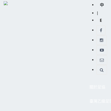
中
|
E
關於足協
臺灣乙級足