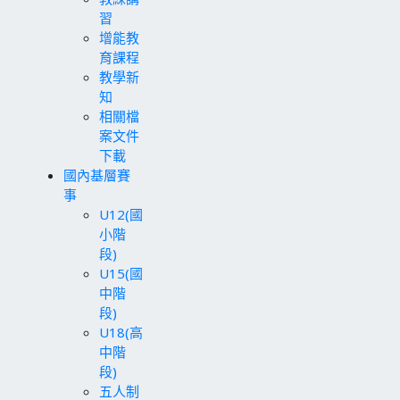
習
增能教
育課程
教學新
知
相關檔
案文件
下載
國內基層賽
事
U12(國
小階
段)
U15(國
中階
段)
U18(高
中階
段)
五人制