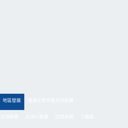
地區發展
臺灣企業甲級足球聯賽
制足球聯賽
足協行事曆
註冊系統
下載區