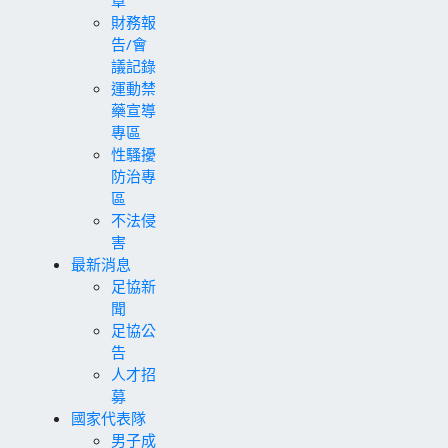
財務報
告/會
議記錄
運動禁
藥宣導
專區
性騷擾
防治專
區
不法侵
害
最新消息
足協新
聞
足協公
告
人才招
募
國家代表隊
男子成