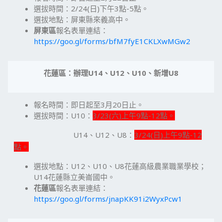
選拔時間：2/24(日)下午3點-5點。
選拔地點：屏東縣來義高中。
屏東區
報名表單連結：
https://goo.gl/forms/bfM7fyE1CKLXwMGw2
花蓮區：辦理
U14
、
U12
、
U10、新增
U8
報名時間：即日起至3月20日止。
選拔時間：U10：
3/23(六)上午9點-12點。
U14、U12、U8：
3/24(日)上午9點-12
點。
選拔地點：U12、U10、U8花蓮高級農業職業學校；
U14花蓮縣立美崙國中。
花蓮區
報名表單連結：
https://goo.gl/forms/jnapKK91i2WyxPcw1