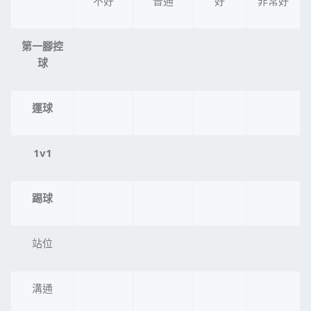
不好
普通
好
非常好
第一腳控
球
運球
1v1
踢球
站位
溝通