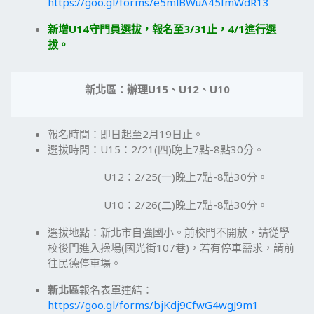
https://goo.gl/forms/e5mlBWuA45ImWdR13
新增U14守門員選拔，報名至3/31止，4/1進行
選
拔
。
新北區：辦理
U15
、
U12
、
U10
報名時間：即日起至2月19日止。
選拔時間：U15：2/21(四)晚上7點-8點30分。
U12：2/25(一)晚上7點-8點30分。
U10：2/26(二)晚上7點-8點30分。
選拔地點：新北市自強國小。前校門不開放，請從學
校後門進入操場(國光街107巷)，若有停車需求，請前
往民德停車場。
新北區
報名表單連結：
https://goo.gl/forms/bjKdj9CfwG4wgJ9m1