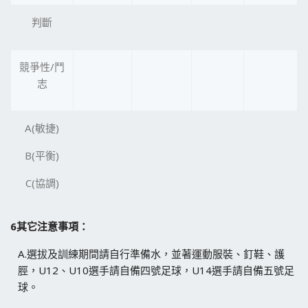
判斷
競爭性/鬥
志
A(敏捷)
B(平衡)
C(協調)
6
其它注意事項：
A.選拔及訓練期間請自行準備水，並著運動服裝、釘鞋、護
脛，U12、U10選手請自備四號足球，U14選手請自備五號足
球。