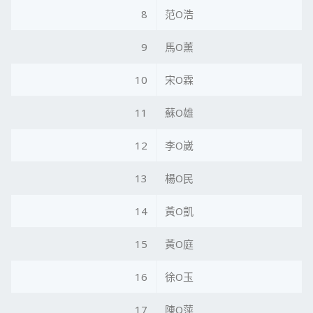
8
范O浩
9
馬O薰
10
宋O霖
11
蘇O雄
12
李O崴
13
楊O民
14
黃O凱
15
黃O庭
16
徐O玉
17
陳O萍