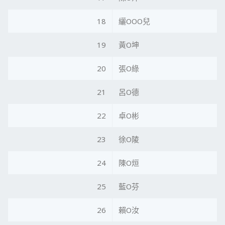
18
纚OOO兒
19
黃O坤
20
張O綠
21
呂O德
22
卓O彬
23
徐O陵
24
陳O烜
25
藍O芬
26
賴O汝