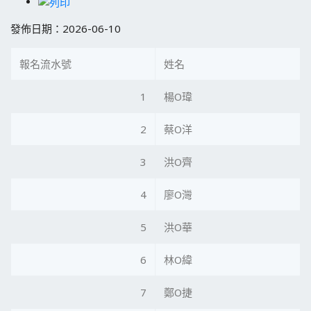
發佈日期：2026-06-10
報名流水號
姓名
1
楊O瑋
2
蔡O洋
3
洪O齊
4
廖O灣
5
洪O華
6
林O緯
7
鄭O捷