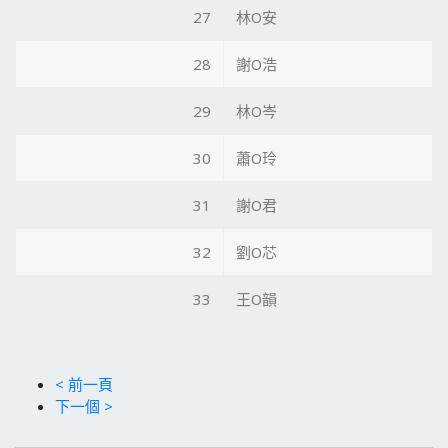
27
林O安
28
謝O浩
29
林O岑
30
蕭O玲
31
謝O君
32
劉O芯
33
王O韻
< 前一頁
下一個 >