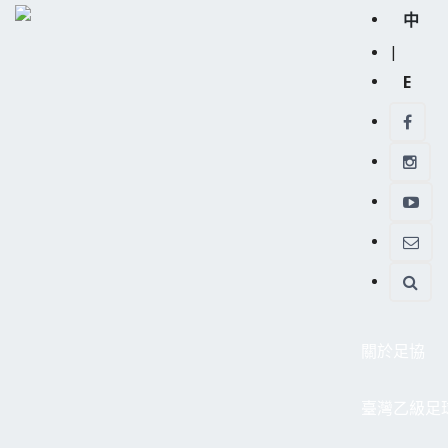
中
|
E
關於足協
臺灣乙級足