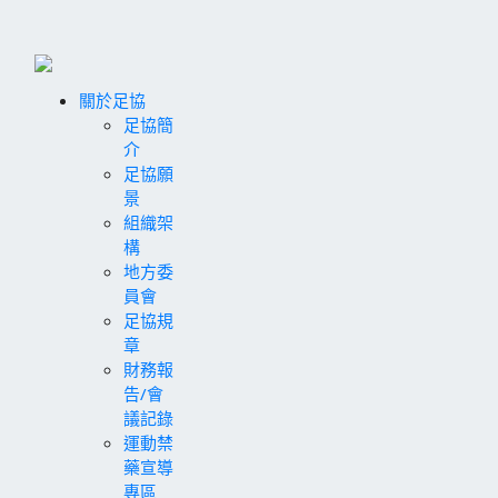
關於足協
足協簡
介
足協願
景
組織架
構
地方委
員會
足協規
章
財務報
告/會
議記錄
運動禁
藥宣導
專區