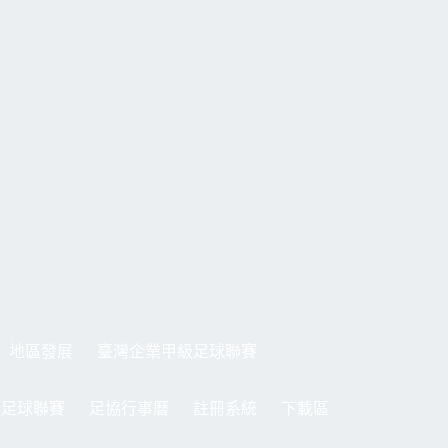
地區發展
臺灣企業甲級足球聯賽
制足球聯賽
足協行事曆
註冊系統
下載區