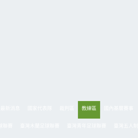
最新消息
國家代表隊
裁判區
教練區
國內基層賽事
球聯賽
臺灣木蘭足球聯賽
臺灣青年足球聯賽
臺灣五人