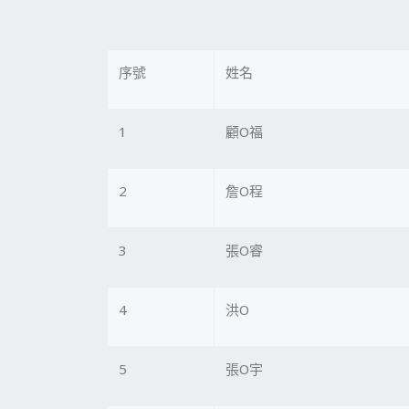
序號
姓名
1
顧O福
2
詹O程
3
張O睿
4
洪O
5
張O宇