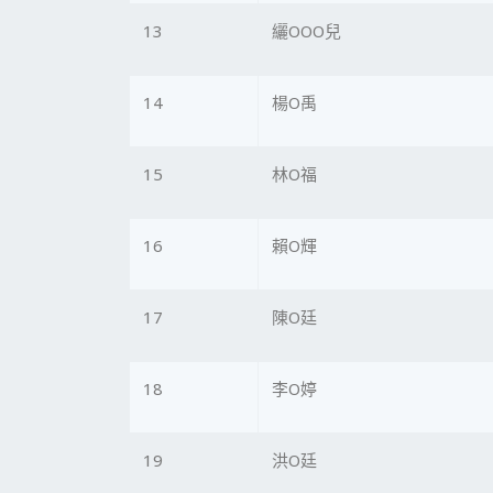
13
纚OOO兒
14
楊O禹
15
林O福
16
賴O輝
17
陳O廷
18
李O婷
19
洪O廷