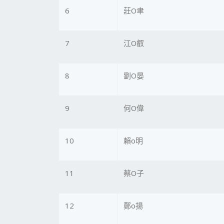
6
莊O聿
7
江O叡
8
劉O晏
9
何O偉
10
賴o明
11
蔡O子
12
鄭o揚