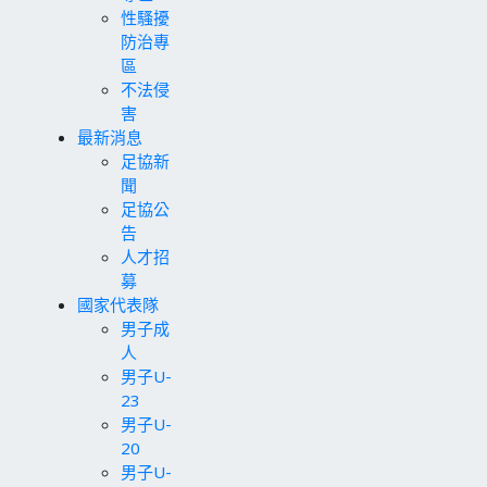
性騷擾
防治專
區
不法侵
害
最新消息
足協新
聞
足協公
告
人才招
募
國家代表隊
男子成
人
男子U-
23
男子U-
20
男子U-